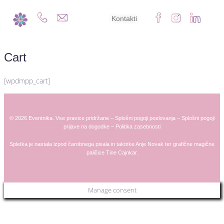
Kontakti
Cart
[wpdmpp_cart]
© 2026 Eventnika. Vse pravice pridržane –
Splošni pogoji poslovanja
–
Splošni pogoji
prijave na dogodke
–
Politika zasebnosti
Spletka je nastala izpod čarobnega pisala in taktirke
Anje
Novak
ter grafične magične
paličice
Tine Cajnkar
.
Manage consent