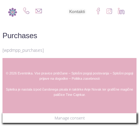
Kontakti
Purchases
[wpdmpp_purchases]
© 2026 Eventnika. Vse pravice pridržane –
Splošni pogoji poslovanja
–
Splošni pogoji
prijave na dogodke
–
Politika zasebnosti
Spletka je nastala izpod čarobnega pisala in taktirke
Anje
Novak
ter grafične magične
paličice
Tine Cajnkar
.
Manage consent