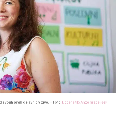
 svojih prvih delavnic v živo.
– Foto:
D
ober stik/Anže Grabeljšek