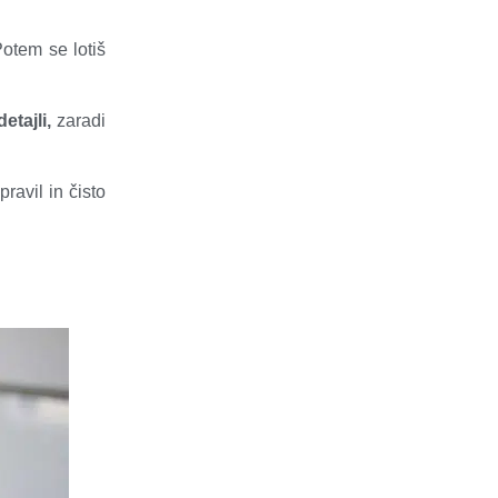
Potem se lotiš
etajli,
zaradi
ravil in čisto