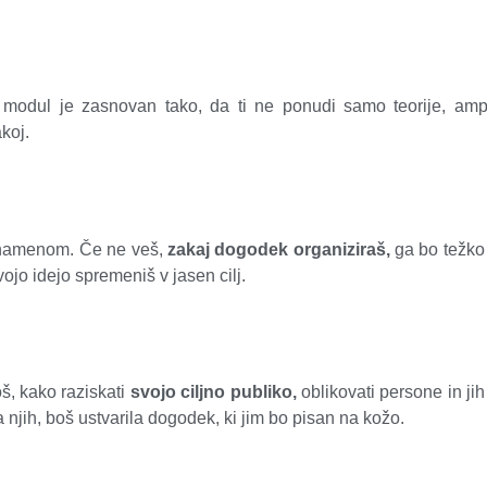
 modul je zasnovan tako, da ti ne ponudi samo teorije, a
koj.
 namenom. Če ne veš,
zakaj dogodek organiziraš,
ga bo težko i
vojo idejo spremeniš v jasen cilj.
š, kako raziskati
svojo ciljno publiko,
oblikovati persone in jih
njih, boš ustvarila dogodek, ki jim bo pisan na kožo.