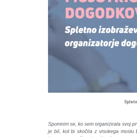
Splet
Spomnim se, ko sem organizirala svoj prv
je bil, kot bi skočila z visokega most