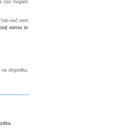
es čas švigalo
Tisto noč sem
bolj mirno in
iš na dogodku,
godka
.