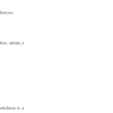
ežencev.
kov, delala z
avdušena si, a