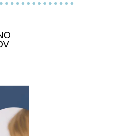
NO
OV