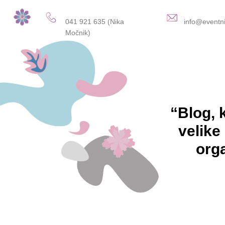
041 921 635 (Nika
info@eventni
Močnik)
“Blog, 
velike
org