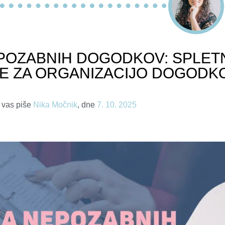
POZABNIH DOGODKOV: SPLET
E ZA ORGANIZACIJO DOGODK
 vas piše
Nika Močnik
, dne
7. 10. 2025