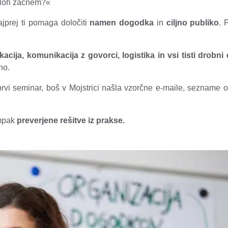
sploh začnem?«
jprej ti pomaga določiti
namen dogodka
in
ciljno publiko
. 
kacija, komunikacija z govorci, logistika in vsi tisti drobni d
no.
prvi seminar, boš v Mojstrici našla vzorčne e-maile, sezname op
mpak
preverjene rešitve iz prakse.