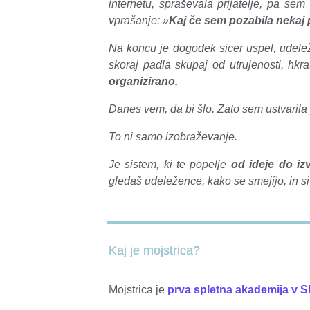
internetu, spraševala prijatelje, pa se
vprašanje: »
Kaj če sem pozabila nek
Na koncu je dogodek sicer uspel, udelež
skoraj padla skupaj od utrujenosti, hk
organizirano.
Danes vem, da bi šlo. Zato sem ustvarila
To ni samo izobraževanje.
Je sistem, ki te popelje
od ideje do iz
gledaš udeležence, kako se smejijo, in s
Kaj je mojstrica?
Mojstrica je
prva spletna akademija v Sl