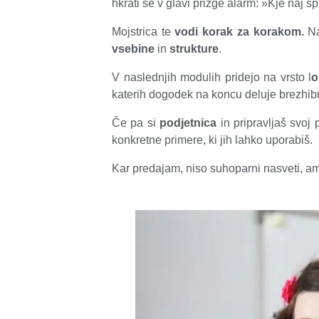
hkrati se v glavi prižge alarm: »Kje naj 
Mojstrica te
vodi korak za korakom.
Na
vsebine
in
strukture
.
V naslednjih modulih pridejo na vrsto l
o
katerih dogodek na koncu deluje brezhib
Če pa si
podjetnica
in pripravljaš svoj 
konkretne primere, ki jih lahko uporabiš.
Kar predajam, niso suhoparni nasveti, a