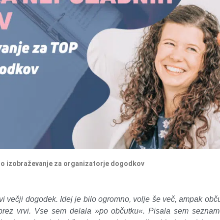
no izobraževanje za organizatorje dogodkov
i večji dogodek. Idej je bilo ogromno, volje še več, ampak obč
u brez vrvi. Vse sem delala »po občutku«. Pisala sem seznam