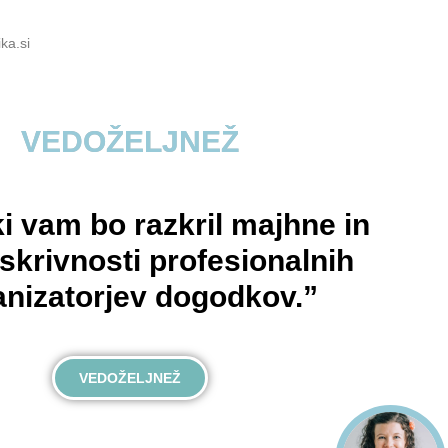
ka.si
VEDOŽELJNEŽ
ki vam bo razkril majhne in
 skrivnosti profesionalnih
anizatorjev dogodkov.”
VEDOŽELJNEŽ