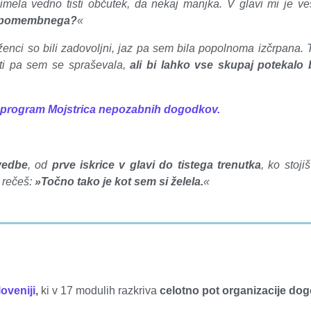
m imela vedno tisti občutek, da nekaj manjka. V glavi mi je v
aj pomembnega?
«
enci so bili zadovoljni, jaz pa sem bila popolnoma izčrpana. 
rati pa sem se spraševala,
ali bi lahko vse skupaj potekalo 
program Mojstrica nepozabnih dogodkov.
vedbe
, od
prve iskrice v glavi do tistega trenutka
, ko stoj
i rečeš:
»Točno tako je kot sem si želela.
«
oveniji
,
ki v 17 modulih razkriva
celotno pot organizacije do