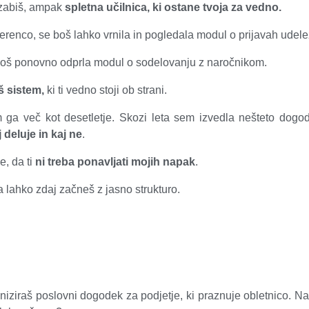
pozabiš, ampak
spletna učilnica, ki ostane tvoja za vedno.
ferenco, se boš lahko vrnila in pogledala modul o prijavah udel
, boš ponovno odprla modul o sodelovanju z naročnikom.
š sistem,
ki ti vedno stoji ob strani.
 ga več kot desetletje. Skozi leta sem izvedla nešteto dogod
j deluje in kaj ne
.
e, da ti
ni treba ponavljati mojih napak
.
a lahko zdaj začneš z jasno strukturo.
aniziraš poslovni dogodek za podjetje, ki praznuje obletnico. N