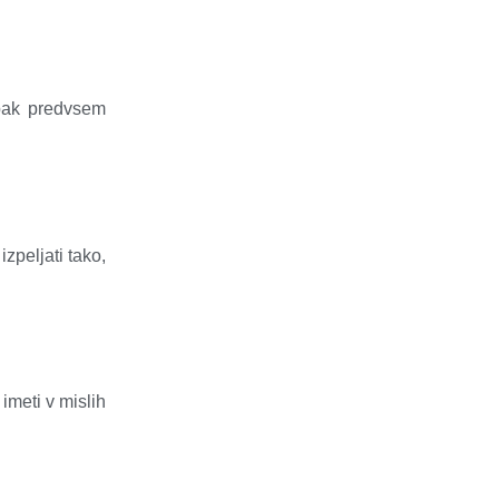
mpak predvsem
zpeljati tako,
 imeti v mislih