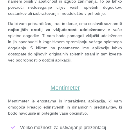
nameni prisili v apatičnost in izgubo zanimanja. To pa lahko
povzroči nedoseganje ciljev vaših spletnih dogodkov,
sestankov ali izobraževanj in neudeležbo v prihodnje.
Da bi vam prihranili čas, trud in denar, smo sestavili seznam
5
najboljših orodij za vključenost udeležencev
v vaše
spletne dogodke. Ti vam bodo pomagali vključiti udeležence
in jih spodbuditi h kognitivnem spremljanju vašega spletnega
dogajanja. S klikom na posamezno ime aplikacije lahko
dostopate do njihovih originalnih spletnih strani in tam izveste
več podrobnosti o dotični aplikaciji.
Mentimeter
Mentimeter je enostavna in interaktivna aplikacija, ki vam
omogoča kreacijo edinstvenih in dinamičnih predstavitev, ki
bodo navdušile in pritegnile vaše občinstvo.
Veliko možnosti za ustvarjanje prezentacij