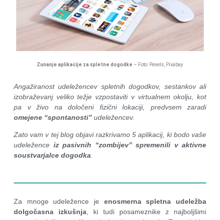
Zunanje aplikacije za spletne dogodke
– Foto: Pexels, Pixabay
Angažiranost udeležencev spletnih dogodkov, sestankov ali
izobraževanj veliko težje vzpostaviti v virtualnem okolju, kot
pa v živo na določeni fizični lokaciji, predvsem zaradi
omejene “spontanosti”
udeležencev.
Zato vam v tej blog objavi razkrivamo 5 aplikacij, ki bodo vaše
udeležence
iz pasivnih “zombijev” spremenili v aktivne
soustvarjalce dogodka
.
Za mnoge udeležence je
enosmerna spletna udeležba
dolgočasna izkušnja
, ki tudi posameznike z najboljšimi