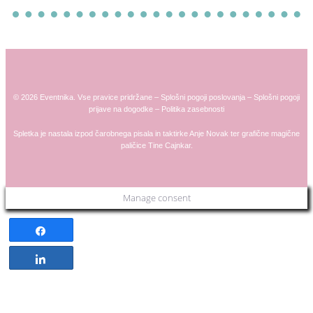
© 2026 Eventnika. Vse pravice pridržane –
Splošni pogoji poslovanja
–
Splošni pogoji
prijave na dogodke
–
Politika zasebnosti
Spletka je nastala izpod čarobnega pisala in taktirke
Anje
Novak
ter grafične magične
paličice
Tine Cajnkar
.
Manage consent
Share
Share