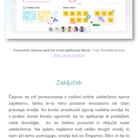
Posnetek zaslona spletne strani aplikacije Mural
– Foto: Posnetek zaslona
https://www.mural.co/
Zaključek
Čeprav se zdi povezovanje z našimi online udeleženci sprva
zapleteno, lahko le-to hitro postane enostavno ob izbiri
pravega orodja. Ko boste preizkusili zgoraj našteta orodja še
v praksi, boste kmalu ugotovili, da so aplikacije le podaljšek
naše domišljije, ko se želimo povezati in vključiti naše
udeležence. Na spletu najdemo tudi veliko drugih orodij, ki
nam pri temu pomagajo, orodja kot so Engamio, Miro in še bi