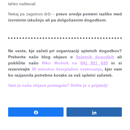
lahko naštevali.
Nekaj pa zagotovo drži –
pravo orodje pomeni razliko med
izvrstnim izkušnjo ali pa dolgočasnim dogodkom
.
Ne veste, kje začeti pri organizaciji spletnih dogodkov?
Preberite našo blog objavo o
Spl
et
nih dogodkih
ali
pokličite našo
Niko Močnik na
0
41 921 635
in si
rezervirajte
30 minutno brezplačno svetovanje
, kjer vam
bo razjasnila potrebne korake za vaš spletni začetek.
Vam j
e naš
a objava pomagala? Delite jo s prijatelji:
Share
Share