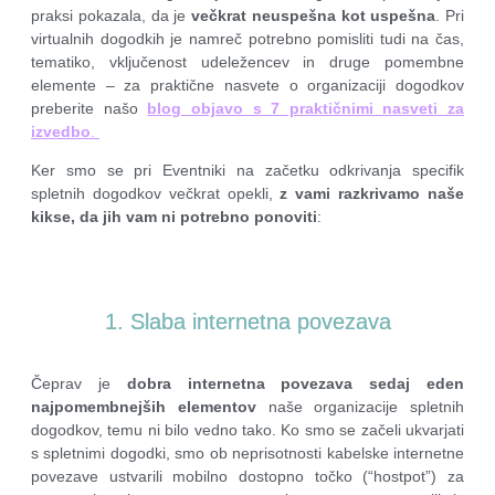
praksi pokazala, da je
večkrat neuspešna kot uspešna
. Pri
virtualnih dogodkih je namreč potrebno pomisliti tudi na čas,
tematiko, vključenost udeležencev in druge pomembne
elemente – za praktične nasvete o organizaciji dogodkov
preberite našo
blog objavo s
7
praktičnimi nasveti za
izvedbo
.
Ker smo se pri Eventniki na začetku odkrivanja specifik
spletnih dogodkov večkrat opekli,
z vami razkrivamo naše
kikse, da jih vam ni potrebno ponoviti
:
1. Slaba internetna povezava
Čeprav je
dobra internetna povezava sedaj eden
najpomembnejših elementov
naše organizacije spletnih
dogodkov, temu ni bilo vedno tako. Ko smo se začeli ukvarjati
s spletnimi dogodki, smo ob neprisotnosti kabelske internetne
povezave ustvarili mobilno dostopno točko (“hostpot”) za