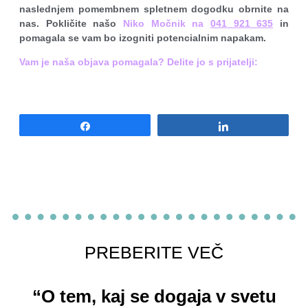
naslednjem pomembnem spletnem dogodku obrnite na
nas. Pokličite našo
Niko Močnik na
041 921 635
in
pomagala se vam bo izogniti potencialnim napakam.
Vam j
e naš
a objava pomagala? Delite jo s prijatelji:
Share
Share
PREBERITE VEČ
“O tem, kaj se dogaja v svetu