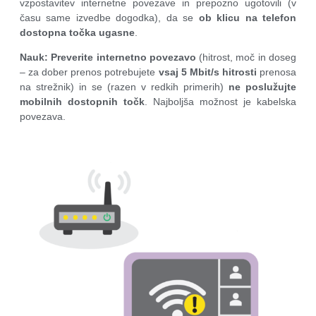
vzpostavitev internetne povezave in prepozno ugotovili (v
času same izvedbe dogodka), da se
ob klicu na telefon
dostopna točka ugasne
.
Nauk
:
Preverite internetno povezavo
(hitrost, moč in doseg
– za dober prenos potrebujete
vsaj 5 Mbit/s hitrosti
prenosa
na strežnik) in se (razen v redkih primerih)
ne poslužujte
mobilnih dostopnih točk
. Najboljša možnost je kabelska
povezava.