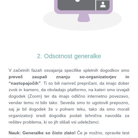
2. Odsotnost generalke
V začetnih fazah osvajanja specifike spletnih dogodkov smo
preveč zaupali znanju so-organizatorjev in
“nastopajočih”
. Ti so bili namreč prepričani, da imajo dober
zvok in kamero, da obvladajo platformo, na kateri smo izvajali
dogodek (Zoom) ter da imajo odlično internetno povezavo,
vendar temu ni bilo tako. Seveda smo to ugotovili prepozno,
saj je bil dogodek že v polnem teku, tako da smo morali
organizatorji sredi dogodka podati tehnična navodila za
rešitev problema, ki so jih slišali vsi udeleženci.
Nauk:
Generalke so čisto zlato!
Če je možno, opravite test