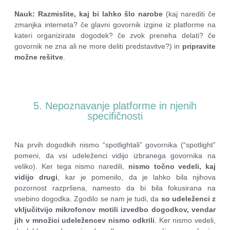
Nauk
:
Razmislite, kaj bi lahko šlo narobe
(kaj narediti če
zmanjka interneta? če glavni govornik izgine iz platforme na
kateri organizirate dogodek? če zvok preneha delati? če
govornik ne zna ali ne more deliti predstavitve?) in
pripravite
možne rešitve
.
5. Nepoznavanje platforme in njenih
specifičnosti
Na prvih dogodkih nismo “spotlightali” govornika (“spotlight”
pomeni, da vsi udeleženci vidijo izbranega govornika na
veliko). Ker tega nismo naredili,
nismo točno vedeli, kaj
vidijo drugi
, kar je pomenilo, da je lahko bila njihova
pozornost razpršena, namesto da bi bila fokusirana na
vsebino dogodka. Zgodilo se nam je tudi, da
so udeleženci z
vključitvijo mikrofonov motili izvedbo dogodkov, vendar
jih v množici udeležencev nismo odkrili
. Ker nismo vedeli,