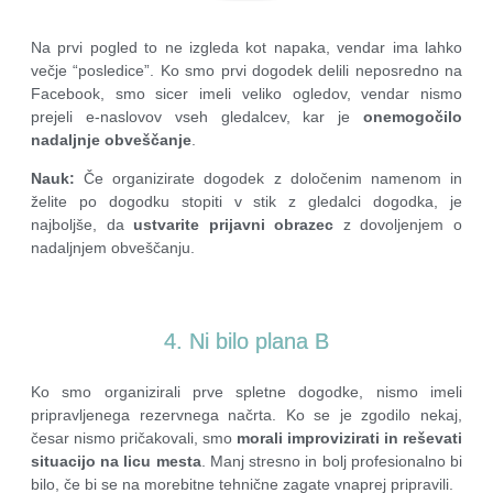
Na prvi pogled to ne izgleda kot napaka, vendar ima lahko
večje “posledice”. Ko smo prvi dogodek delili neposredno na
Facebook, smo sicer imeli veliko ogledov, vendar nismo
prejeli e-naslovov vseh gledalcev, kar je
onemogočilo
nadaljnje obveščanje
.
Nauk
:
Če organizirate dogodek z določenim namenom in
želite po dogodku stopiti v stik z gledalci dogodka, je
najboljše, da
ustvarite prijavni obrazec
z dovoljenjem o
nadaljnjem obveščanju.
4. Ni bilo plana B
Ko smo organizirali prve spletne dogodke, nismo imeli
pripravljenega rezervnega načrta. Ko se je zgodilo nekaj,
česar nismo pričakovali, smo
morali improvizirati in reševati
situacijo na licu mesta
. Manj stresno in bolj profesionalno bi
bilo, če bi se na morebitne tehnične zagate vnaprej pripravili.