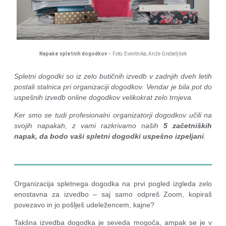
Napake spletnih dogodkov
– Foto: Eventnika, Anže Grabeljšek
Spletni dogodki so iz zelo butičnih izvedb v zadnjih dveh letih
postali stalnica pri organizaciji dogodkov. Vendar je bila pot do
uspešnih izvedb online dogodkov velikokrat zelo trnjeva.
Ker smo se tudi profesionalni organizatorji dogodkov učili na
svojih napakah, z vami razkrivamo naših
5 začetniških
napak, da bodo vaši spletni dogodki uspešno izpeljani
.
Organizacija spletnega dogodka na prvi pogled izgleda zelo
enostavna za izvedbo – saj samo odpreš Zoom, kopiraš
povezavo in jo pošlješ udeležencem, kajne?
Takšna izvedba dogodka je seveda mogoča, ampak se je v