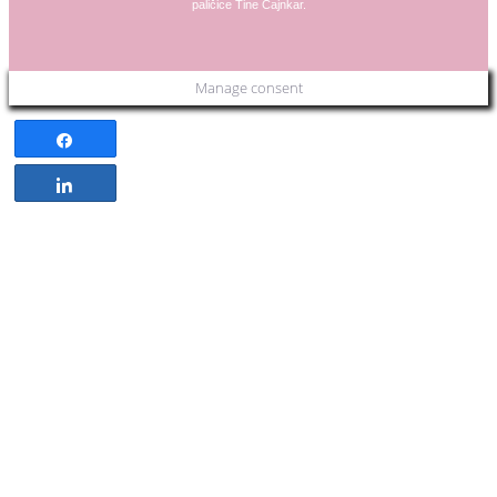
paličice
Tine Cajnkar
.
Manage consent
Share
Share