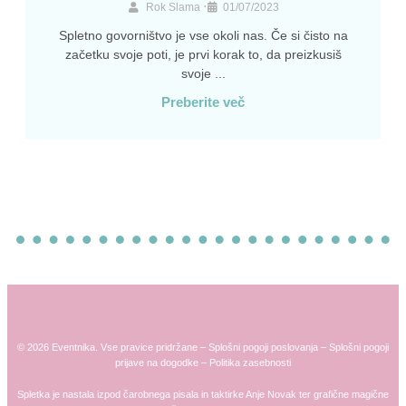
•
Rok Slama
01/07/2023
Spletno govorništvo je vse okoli nas. Če si čisto na
začetku svoje poti, je prvi korak to, da preizkusiš
svoje ...
Preberite več
© 2026 Eventnika. Vse pravice pridržane –
Splošni pogoji poslovanja
–
Splošni pogoji
prijave na dogodke
–
Politika zasebnosti
Spletka je nastala izpod čarobnega pisala in taktirke
Anje
Novak
ter grafične magične