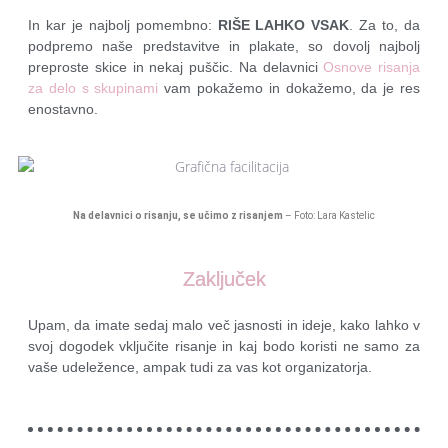
In kar je najbolj pomembno:
RIŠE LAHKO VSAK
. Za to, da
podpremo naše predstavitve in plakate, so dovolj najbolj
preproste skice in nekaj puščic. Na delavnici
Osnove risanja
za delo s skupinami
vam pokažemo in dokažemo, da je res
enostavno.
Na delavnici o risanju, se učimo z risanjem
– Foto: Lara Kastelic
Zaključek
Upam, da imate sedaj malo več jasnosti in ideje, kako lahko v
svoj dogodek vključite risanje in kaj bodo koristi ne samo za
vaše udeležence, ampak tudi za vas kot organizatorja.