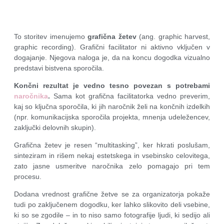
To storitev imenujemo
grafična žetev
(ang. graphic harvest,
graphic recording). Grafični facilitator ni aktivno vključen v
dogajanje. Njegova naloga je, da na koncu dogodka vizualno
predstavi bistvena sporočila.
Končni rezultat je vedno tesno povezan s potrebami
naročnika
.
Sama kot grafična facilitatorka vedno preverim,
kaj so ključna sporočila, ki jih naročnik želi na končnih izdelkih
(npr. komunikacijska sporočila projekta, mnenja udeležencev,
zaključki delovnih skupin).
Grafična žetev je resen “multitasking”, ker hkrati poslušam,
sinteziram in rišem nekaj estetskega in vsebinsko celovitega,
zato jasne usmeritve naročnika zelo pomagajo pri tem
procesu.
Dodana vrednost grafične žetve se za organizatorja pokaže
tudi po zaključenem dogodku, ker lahko slikovito deli vsebine,
ki so se zgodile – in to niso samo fotografije ljudi, ki sedijo ali