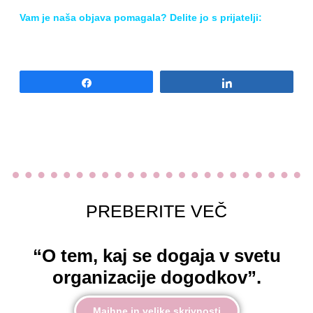
Vam
je naša objava po
magala? Delite jo s prijatelji
:
Share
Share
PREBERITE VEČ
“O tem, kaj se dogaja v svetu
organizacije dogodkov”.
Majhne in velike skrivnosti