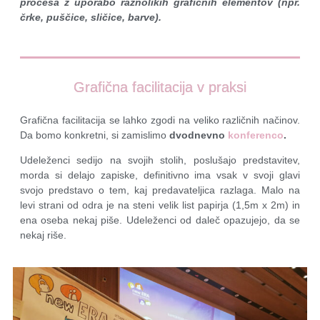
procesa z uporabo raznolikih grafičnih elementov (npr.
črke, puščice, sličice, barve).
Grafična facilitacija v praksi
Grafična facilitacija se lahko zgodi na veliko različnih načinov.
Da bomo konkretni, si zamislimo
dvodnevno
konferenco
.
Udeleženci sedijo na svojih stolih, poslušajo predstavitev,
morda si delajo zapiske, definitivno ima vsak v svoji glavi
svojo predstavo o tem, kaj predavateljica razlaga. Malo na
levi strani od odra je na steni velik list papirja (1,5m x 2m) in
ena oseba nekaj piše. Udeleženci od daleč opazujejo, da se
nekaj riše.