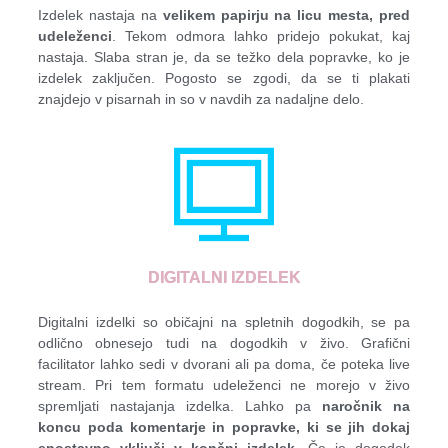
Izdelek nastaja na
velikem papirju na licu mesta, pred
udeleženci
. Tekom odmora lahko pridejo pokukat, kaj
nastaja. Slaba stran je, da se težko dela popravke, ko je
izdelek zaključen. Pogosto se zgodi, da se ti plakati
znajdejo v pisarnah in so v navdih za nadaljne delo.
DIGITALNI IZDELEK
Digitalni izdelki so običajni na spletnih dogodkih, se pa
odlično obnesejo tudi na dogodkih v živo. Grafični
facilitator lahko sedi v dvorani ali pa doma, če poteka live
stream. Pri tem formatu udeleženci ne morejo v živo
spremljati nastajanja izdelka. Lahko pa
naročnik na
koncu poda komentarje in popravke, ki se jih dokaj