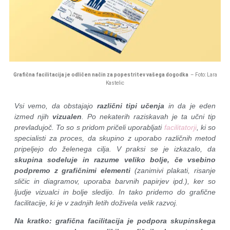
Grafična facilitacija je odličen način za popestritev vašega dogodka
– Foto: Lara
Kastelic
Vsi vemo, da obstajajo
različni tipi učenja
in da je eden
izmed njih
vizualen
. Po nekaterih raziskavah je ta učni tip
prevladujoč. To so s pridom pričeli uporabljati
facilitatorji
, ki so
specialisti za proces, da skupino z uporabo različnih metod
pripeljejo do želenega cilja. V praksi se je izkazalo, da
skupina sodeluje in razume veliko bolje, če vsebino
podpremo z grafičnimi elementi
(zanimivi plakati, risanje
sličic in diagramov, uporaba barvnih papirjev ipd.), ker so
ljudje vizualci in bolje sledijo. In tako pridemo do grafične
facilitacije, ki je v zadnjih letih doživela velik razvoj.
Na kratko: grafična facilitacija je podpora skupinskega