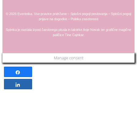
© 2026 Eventnika. Vse pravice pridržane –
Splošni pogoji poslovanja
–
Splošni pogoji
prijave na dogodke
–
Politika zasebnosti
Spletka je nastala izpod čarobnega pisala in taktirke
Anje
Novak
ter grafične magične
paličice
Tine Cajnkar
.
Manage consent
Share
Share