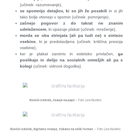
(učinek: razumevanje),
se spomnijo detajlov, ki so jih že pozabili
in si jih
tako bolje vtisnejo v spomin (učinek: pomnjenje),
začnejo pogovor z do takrat ne znanim
udeležencem
, ki opazuje plakat (učinek: mreženje),
morda se oba strinjata (ali pa tudi ne) s sintezo
vsebine
, ki je predstavljena (učinek: kritična presoja
vsebine),
ker je plakat zanimiv in estetsko privlačen,
ga
poslikajo in delijo na socialnih omrežjih ali pa s
kolegi
(učinek: vidnost dogodka).
Končni izdelek, risanje na papir
– Foto: Lara Kastelic
Končni izdelek, digitalno risanje, tiskano na velik format.
– Foto: Lara Kastelic