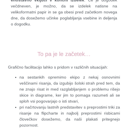
enostavno vključi v končni izdelek
. Če je dogodek
večdneven, je možno, da se izdelek natisne na
velikoformatni papir in se ga obesi pred začetkom novega
dne, da dosežemo učinke poglabljanja vsebine in deljenja
o dogodku.
To pa je le začetek…
Grafično facilitacijo lahko s pridom v različnih situacijah:
na sestankih opremimo ekipo z nekaj osnovnimi
veščinami risanja, da izgubijo šolski strah pred tem, da
ne znajo risat in med razglabljanjem o problemu rišejo
skice in diagrame, ker jim to pomaga razumeti ali se
sploh vsi pogovarjajo o isti stvari,
pri načrtovanju lastnih predstavitev s preprostimi triki za
risanje na flipcharte in najbolj preprostimi risbicami
človečkov dosežemo, da naši plakati pritegnejo
pozornost.