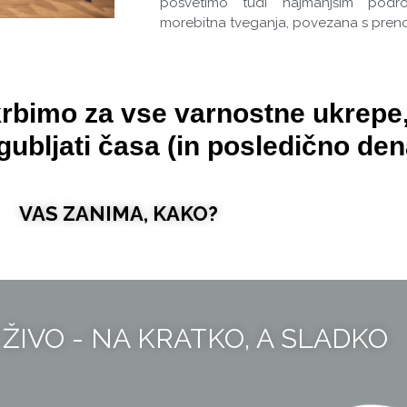
posvetimo tudi najmanjšim podr
morebitna tveganja, povezana s preno
rbimo za vse varnostne ukrepe,
ubljati časa (in posledično dena
VAS ZANIMA, KAKO?
ŽIVO - NA KRATKO, A SLADKO