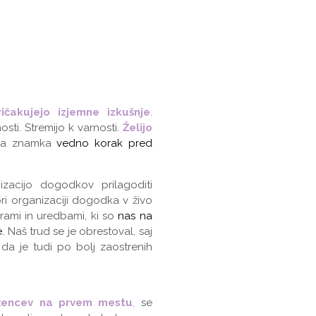
ričakujejo izjemne izkušnje
.
sti. Stremijo k varnosti.
Želijo
vna znamka
vedno korak pred
zacijo dogodkov prilagoditi
ri organizaciji dogodka v živo
rami in uredbami, ki so
nas na
e
.
Naš trud se je obrestoval, saj
da je tudi po bolj zaostrenih
ležencev na prvem mestu
,
se