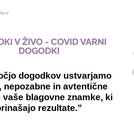
ka.si
KI V ŽIVO - COVID VARNI
DOGODKI
očjo dogodkov ustvarjamo
 nepozabne in avtentične
e vaše blagovne znamke, ki
rinašajo rezultate.”