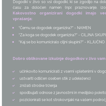
Dogodki v živo so vsi dogodki, ki se zgodijo na dolo
času za določen namen (npr. praznovanje, izobra
Kakovostno organizirani dogodki imajo
ved
vprašanja:
“Čemu se dogodek organizira?” - NAMEN
“Za koga se dogodek organizira?” - CILJNA SKUP
“Kaj se bo komuniciralo ciljni skupini?” - KLJU
Dobro obliko
va
ne izkuš
nje d
ogodkov v živo vam
učinkovito komunicirati z vsemi vpletenimi v dog
ustvariti odličen oseben stik z udeleženci
znižati stroške trženja
spodbujati odnose z javnostmi in medijsko pokrit
pozicionirati se kot strokovnjaki na vašem področ