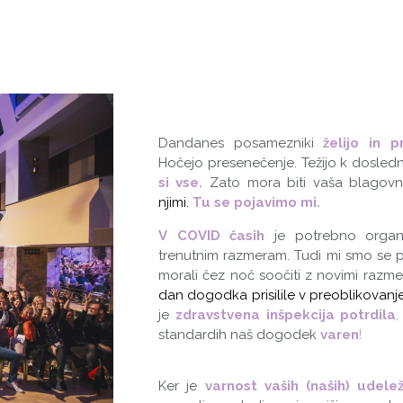
Dandanes posamezniki
želijo in p
Hočejo presenečenje. Težijo k dosledno
si
vse.
Zato mora biti vaša blago
njimi
.
Tu se pojavimo mi.
V
COVID časih
je potrebno organi
trenutnim razmeram. Tudi mi smo se p
morali čez noč soočiti z novimi razme
dan dogodka prisilile v preoblikovanj
je
zdravstvena inšpekcija potrdila
,
standardih naš dogodek
varen
!
Ker je
varnost vaših (naših) ude