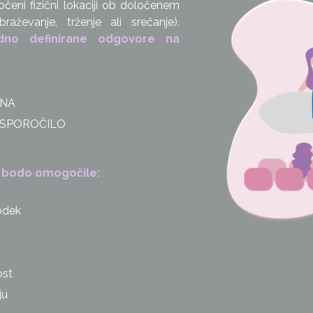
čeni fizični lokaciji ob določenem
ževanje, trženje ali srečanje).
no definirane odgovore na
INA
ČNO SPOROČILO
 bodo omogočile:
odek
ost
ju