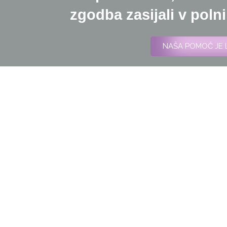
zgodba zasijali v polni 
NAŠA POMOČ JE L