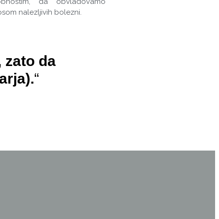
obnostim, da obvladovamo
som nalezljivih bolezni.
 zato da
rja).
“