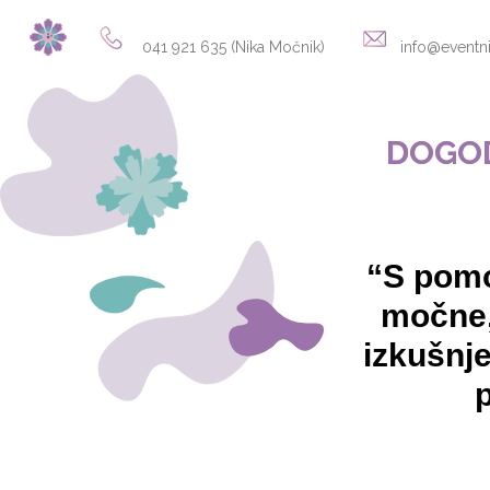
041 921 635 (Nika Močnik)
info@eventni
DOGOD
“S pom
močne,
izkušnj
p