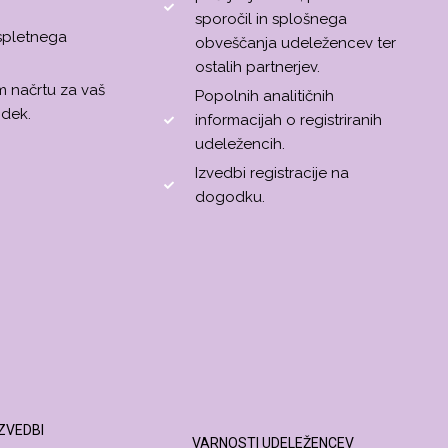
sporočil in splošnega
spletnega
obveščanja udeležencev ter
ostalih partnerjev.
 načrtu za vaš
Popolnih analitičnih
odek.
informacijah o registriranih
udeležencih.
Izvedbi registracije na
dogodku.
IZVEDBI
VARNOSTI UDELEŽENCEV