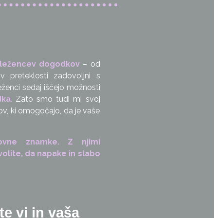
eležencev dogodkov
– od
v preteklosti zadovoljni s
ženci sedaj iščejo možnosti
dka
.
Zato smo tudi mi svoj
ov, ki omogočajo, da je vaše
govne znamke. Z njimi
volite, da napake in slabo
e vi in vaša