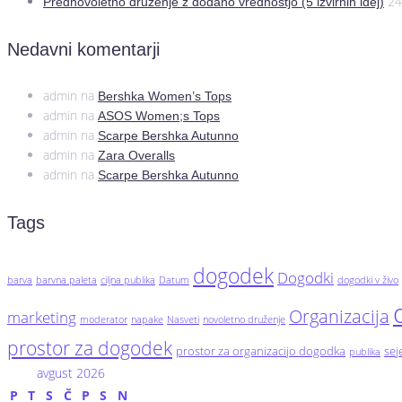
24
Prednovoletno druženje z dodano vrednostjo (5 izvirnih idej)
Nedavni komentarji
admin
na
Bershka Women’s Tops
admin
na
ASOS Women;s Tops
admin
na
Scarpe Bershka Autunno
admin
na
Zara Overalls
admin
na
Scarpe Bershka Autunno
Tags
dogodek
Dogodki
barva
barvna paleta
ciljna publika
Datum
dogodki v živo
Organizacija
marketing
moderator
napake
Nasveti
novoletno druženje
prostor za dogodek
prostor za organizacijo dogodka
se
publika
avgust 2026
P
T
S
Č
P
S
N