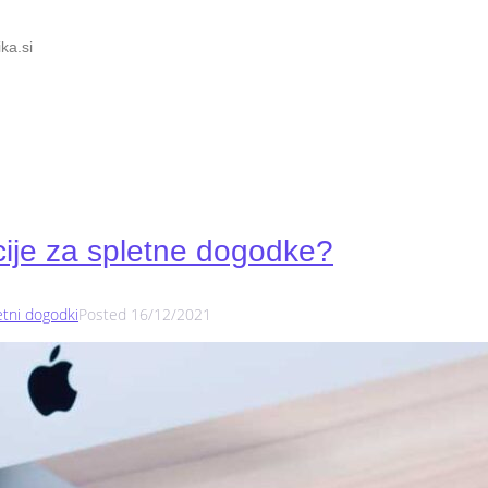
ka.si
cije za spletne dogodke?
etni dogodki
Posted
16/12/2021