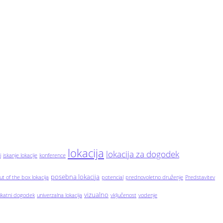
lokacija
lokacija za dogodek
i
iskanje lokacije
konference
posebna lokacija
ut of the box lokacija
potencial
prednovoletno druženje
Predstavitev
vizualno
ikatni dogodek
univerzalna lokacija
vključenost
vodenje