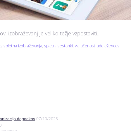
 izobraževanj je veliko težje vzpostaviti...
o
,
spletna izobraževanja
,
spletni sestanki
,
vključenost udeležencev
07/10/2025
anizacijo dogodkov
3