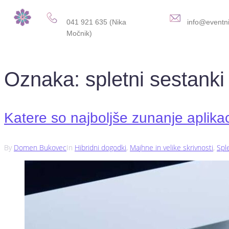
041 921 635 (Nika
info@eventni
Močnik)
Oznaka:
spletni sestanki
Katere so najboljše zunanje aplika
By
Domen Bukovec
In
Hibridni dogodki
,
Majhne in velike skrivnosti
,
Spl