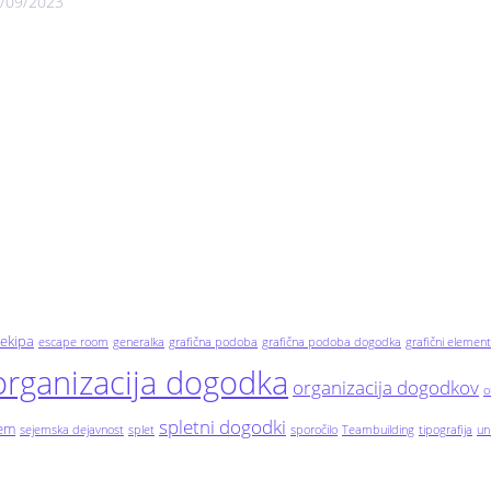
/09/2023
ekipa
escape room
generalka
grafična podoba
grafična podoba dogodka
grafični element
organizacija dogodka
organizacija dogodkov
o
spletni dogodki
jem
sejemska dejavnost
splet
sporočilo
Teambuilding
tipografija
un