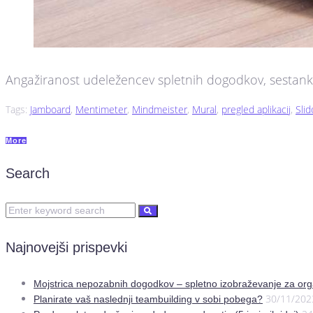
Angažiranost udeležencev spletnih dogodkov, sestankov,
Tags:
Jamboard
,
Mentimeter
,
Mindmeister
,
Mural
,
pregled aplikacij
,
Slid
More
Search
Najnovejši prispevki
Mojstrica nepozabnih dogodkov – spletno izobraževanje za org
30/11/202
Planirate vaš naslednji teambuilding v sobi pobega?