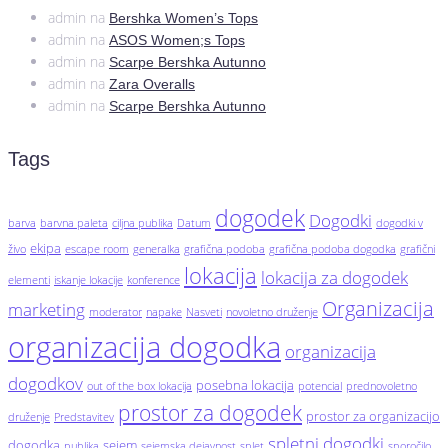
admin
na
Bershka Women’s Tops
admin
na
ASOS Women;s Tops
admin
na
Scarpe Bershka Autunno
admin
na
Zara Overalls
admin
na
Scarpe Bershka Autunno
Tags
dogodek
Dogodki
barva
barvna paleta
ciljna publika
Datum
dogodki v
ekipa
živo
escape room
generalka
grafična podoba
grafična podoba dogodka
grafični
lokacija
lokacija za dogodek
elementi
iskanje lokacije
konference
Organizacija
marketing
moderator
napake
Nasveti
novoletno druženje
organizacija dogodka
organizacija
dogodkov
posebna lokacija
out of the box lokacija
potencial
prednovoletno
prostor za dogodek
prostor za organizacijo
druženje
Predstavitev
spletni dogodki
dogodka
sejem
publika
sejemska dejavnost
splet
sporočilo