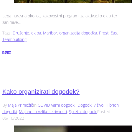
Lepa naravna okolica, kakovostni programi za aktivacijo ekip ter
zanimive...
Tags:
Druženje
,
ekipa
,
Maribor
,
organizacija dogodka
,
Prosti čas
,
Teambuilding
More
Kako organizirati dogodek?
By
Maja Primožič
In
COVID varni dogodki
,
Dogodki v živo
,
Hibridni
dogodki
,
Majhne in velike skrivnosti
,
Spletni dogodki
Posted
06/10/2022