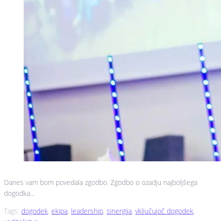
Danes vam bom povedala zgodbo. Zgodbo o ozadju najboljšega
dogodka...
Tags:
dogodek
,
ekipa
,
leadership
,
sinergija
,
vključujoč dogodek
,