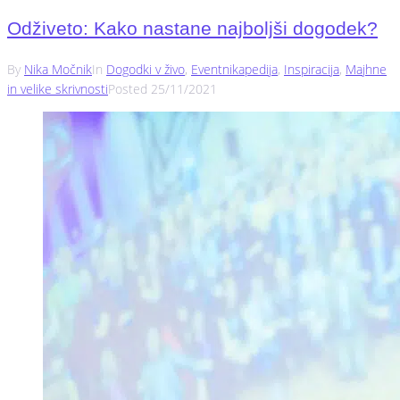
Odživeto: Kako nastane najboljši dogodek?
By
Nika Močnik
In
Dogodki v živo
,
Eventnikapedija
,
Inspiracija
,
Majhne
in velike skrivnosti
Posted
25/11/2021