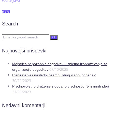
voditeljstvo
More
Search
Najnovejši prispevki
Mojstrica nepozabnih dogodkov – spletno izobraževanje za
07/10/2025
organizacijo dogodkov
Planirate vaš naslednji teambuilding v sobi pobega?
30/11/2023
Prednovoletno druženje z dodano vrednostjo (5 izvirnih idej)
24/09/2023
Nedavni komentarji