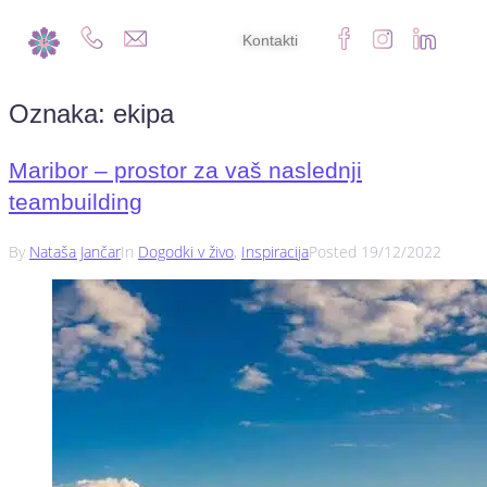
Kontakti
Oznaka:
ekipa
Maribor – prostor za vaš naslednji
teambuilding
By
Nataša Jančar
In
Dogodki v živo
,
Inspiracija
Posted
19/12/2022