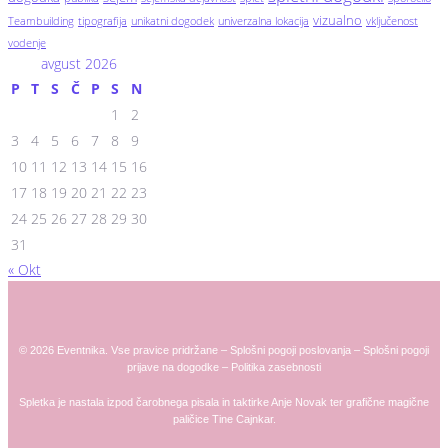
vizualno
Teambuilding
tipografija
unikatni dogodek
univerzalna lokacija
vključenost
vodenje
avgust 2026
P
T
S
Č
P
S
N
1
2
3
4
5
6
7
8
9
10
11
12
13
14
15
16
17
18
19
20
21
22
23
24
25
26
27
28
29
30
31
« Okt
© 2026 Eventnika. Vse pravice pridržane –
Splošni pogoji poslovanja
–
Splošni pogoji
prijave na dogodke
–
Politika zasebnosti
Spletka je nastala izpod čarobnega pisala in taktirke
Anje
Novak
ter grafične magične
paličice
Tine Cajnkar
.