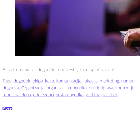
Bi radi organizirali dogodek in ne veste, kako sploh začeti?...
Tags:
dogodek
,
ekipa
,
kako
,
komunikacija
,
lokacija
,
marketing
,
namen
dogodka
,
Organizacija
,
organizacija dogodka
,
predpriprava
,
sponzorji
,
tehnična ekipa
,
udeleženci
,
vrsta dogodka
,
vsebina
,
začetek
More