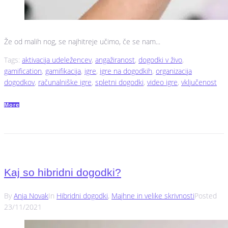
Že od malih nog, se najhitreje učimo, če se nam...
Tags:
aktivacija udeležencev
,
angažiranost
,
dogodki v živo
,
gamification
,
gamifikacija
,
igre
,
igre na dogodkih
,
organizacija
dogodkov
,
računalniške igre
,
spletni dogodki
,
video igre
,
vključenost
More
Kaj so hibridni dogodki?
By
Anja Novak
In
Hibridni dogodki
,
Majhne in velike skrivnosti
Posted
23/11/2021