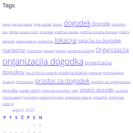
Tags
dogodek
Dogodki
barva
barvna paleta
ciljna publika
Datum
dogodki v
ekipa
živo
escape room
generalka
grafična podoba
grafična podoba dogodka
grafični
lokacija
lokacija za dogodek
elementi
iskanje lokacije
konference
Organizacija
marketing
moderator
napake
Nasveti
novoletno druženje
organizacija dogodka
organizacija
dogodkov
posebna lokacija
out of the box lokacija
potencial
prednovoletno
prostor za dogodek
prostor za organizacijo
druženje
Predstavitev
spletni dogodki
dogodka
sejem
publika
sejemska dejavnost
splet
sporočilo
vizualno
Teambuilding
tipografija
unikatni dogodek
univerzalna lokacija
vključenost
vodenje
avgust 2026
P
T
S
Č
P
S
N
1
2
3
4
5
6
7
8
9