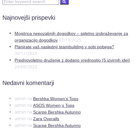
Najnovejši prispevki
Mojstrica nepozabnih dogodkov – spletno izobraževanje za
07/10/2025
organizacijo dogodkov
Planirate vaš naslednji teambuilding v sobi pobega?
30/11/2023
Prednovoletno druženje z dodano vrednostjo (5 izvirnih idej)
24/09/2023
Nedavni komentarji
admin
na
Bershka Women’s Tops
admin
na
ASOS Women;s Tops
admin
na
Scarpe Bershka Autunno
admin
na
Zara Overalls
admin
na
Scarpe Bershka Autunno