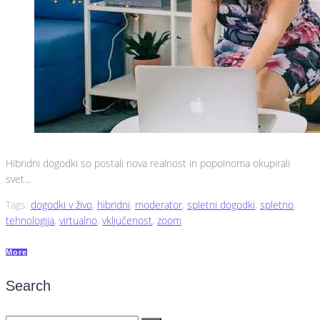
Hibridni dogodki so postali nova realnost in popolnoma okupirali
svet...
Tags:
dogodki v živo
,
hibridni
,
moderator
,
spletni dogodki
,
spletno
,
tehnologija
,
virtualno
,
vključenost
,
zoom
More
Search