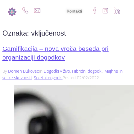
Kontakti
Oznaka:
vključenost
Gamifikacija – nova vroča beseda pri
organizaciji dogodkov
By
Domen Bukovec
In
Dogodki v živo
,
Hibridni dogodki
,
Majhne in
velike skrivnosti
,
Spletni dogodki
Posted
02/02/2022