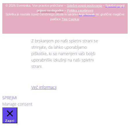
© 2026 Eventnika. Vse pravice pridržane –
Splošni pogoji poslovanja
–
Splošni pogoji
prijave na dogodke
–
Politika zasebnosti
Spletka je nastala izpod čarobnega pisala in taktirke
Anje
Novak
ter grafične magične
paličice
Tine Cajnkar
.
Z brskanjem po naši spletni strani se
strinjate, da lahko uporabljamo
piškotke, ki so namenjeni vaši boljši
uporabniški izkušnji na naši spletni
strani.
Več informacij
SPREJMI
Manage consent
Zapri