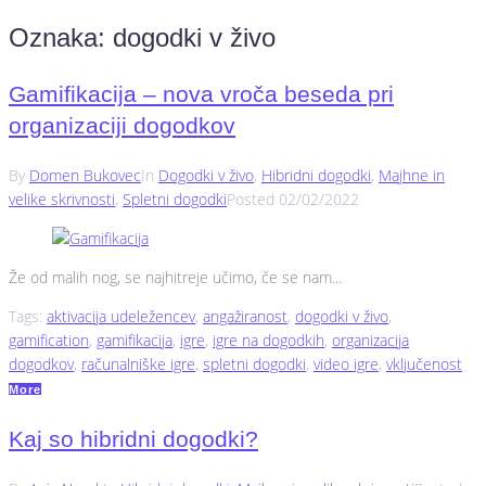
Oznaka:
dogodki v živo
Gamifikacija – nova vroča beseda pri
organizaciji dogodkov
By
Domen Bukovec
In
Dogodki v živo
,
Hibridni dogodki
,
Majhne in
velike skrivnosti
,
Spletni dogodki
Posted
02/02/2022
Že od malih nog, se najhitreje učimo, če se nam...
Tags:
aktivacija udeležencev
,
angažiranost
,
dogodki v živo
,
gamification
,
gamifikacija
,
igre
,
igre na dogodkih
,
organizacija
dogodkov
,
računalniške igre
,
spletni dogodki
,
video igre
,
vključenost
More
Kaj so hibridni dogodki?