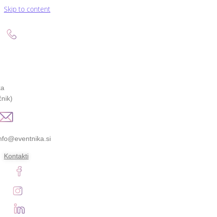
Skip to content
ka
nik)
nfo@eventnika.si
Kontakti