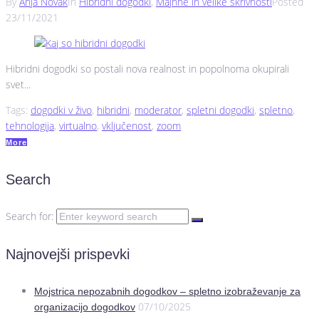
By
Anja Novak
In
Hibridni dogodki
,
Majhne in velike skrivnosti
Posted
23/11/2021
Hibridni dogodki so postali nova realnost in popolnoma okupirali
svet...
Tags:
dogodki v živo
,
hibridni
,
moderator
,
spletni dogodki
,
spletno
,
tehnologija
,
virtualno
,
vključenost
,
zoom
More
Search
Search for:
Najnovejši prispevki
Mojstrica nepozabnih dogodkov – spletno izobraževanje za
07/10/2025
organizacijo dogodkov