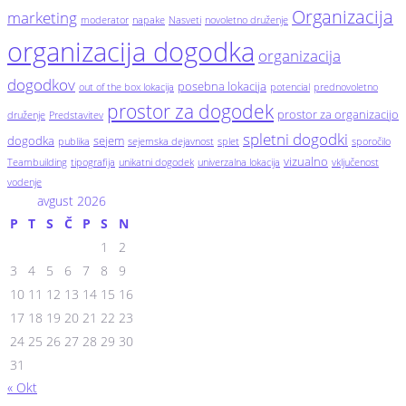
Organizacija
marketing
moderator
napake
Nasveti
novoletno druženje
organizacija dogodka
organizacija
dogodkov
posebna lokacija
out of the box lokacija
potencial
prednovoletno
prostor za dogodek
prostor za organizacijo
druženje
Predstavitev
spletni dogodki
dogodka
sejem
publika
sejemska dejavnost
splet
sporočilo
vizualno
Teambuilding
tipografija
unikatni dogodek
univerzalna lokacija
vključenost
vodenje
avgust 2026
P
T
S
Č
P
S
N
1
2
3
4
5
6
7
8
9
10
11
12
13
14
15
16
17
18
19
20
21
22
23
24
25
26
27
28
29
30
31
« Okt