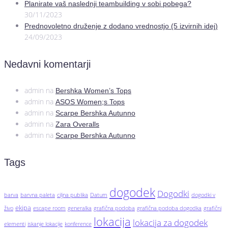
Planirate vaš naslednji teambuilding v sobi pobega?
30/11/2023
Prednovoletno druženje z dodano vrednostjo (5 izvirnih idej)
24/09/2023
Nedavni komentarji
admin
na
Bershka Women’s Tops
admin
na
ASOS Women;s Tops
admin
na
Scarpe Bershka Autunno
admin
na
Zara Overalls
admin
na
Scarpe Bershka Autunno
Tags
dogodek
Dogodki
barva
barvna paleta
ciljna publika
Datum
dogodki v
ekipa
živo
escape room
generalka
grafična podoba
grafična podoba dogodka
grafični
lokacija
lokacija za dogodek
elementi
iskanje lokacije
konference