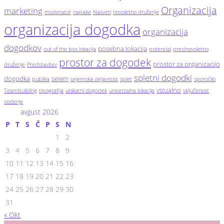
Organizacija
marketing
moderator
napake
Nasveti
novoletno druženje
organizacija dogodka
organizacija
dogodkov
posebna lokacija
out of the box lokacija
potencial
prednovoletno
prostor za dogodek
prostor za organizacijo
druženje
Predstavitev
spletni dogodki
dogodka
sejem
publika
sejemska dejavnost
splet
sporočilo
vizualno
Teambuilding
tipografija
unikatni dogodek
univerzalna lokacija
vključenost
vodenje
avgust 2026
P
T
S
Č
P
S
N
1
2
3
4
5
6
7
8
9
10
11
12
13
14
15
16
17
18
19
20
21
22
23
24
25
26
27
28
29
30
31
« Okt