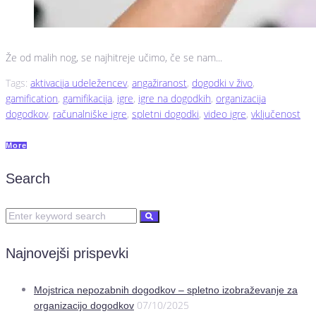
Že od malih nog, se najhitreje učimo, če se nam...
Tags:
aktivacija udeležencev
,
angažiranost
,
dogodki v živo
,
gamification
,
gamifikacija
,
igre
,
igre na dogodkih
,
organizacija
dogodkov
,
računalniške igre
,
spletni dogodki
,
video igre
,
vključenost
More
Search
Najnovejši prispevki
Mojstrica nepozabnih dogodkov – spletno izobraževanje za
07/10/2025
organizacijo dogodkov