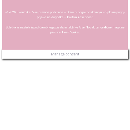
© 2026 Eventnika. Vse pravice pridržane –
Splošni pogoji poslovanja
–
Splošni pogoji
prijave na dogodke
–
Politika zasebnosti
Spletka je nastala izpod čarobnega pisala in taktirke
Anje
Novak
ter grafične magične
paličice
Tine Cajnkar
.
Manage consent