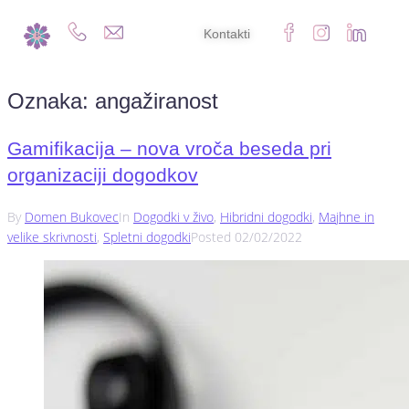
Kontakti
Oznaka:
angažiranost
Gamifikacija – nova vroča beseda pri
organizaciji dogodkov
By
Domen Bukovec
In
Dogodki v živo
,
Hibridni dogodki
,
Majhne in
velike skrivnosti
,
Spletni dogodki
Posted
02/02/2022