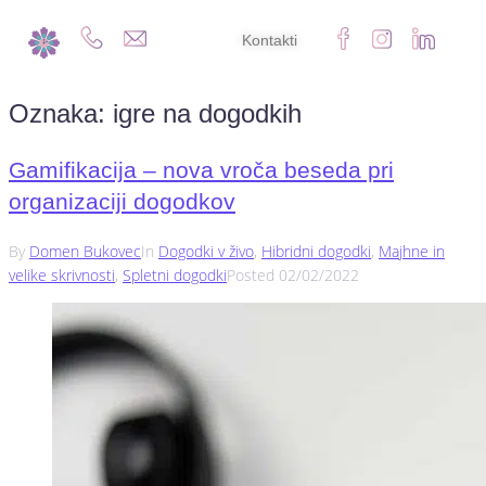
Kontakti
Oznaka:
igre na dogodkih
Gamifikacija – nova vroča beseda pri
organizaciji dogodkov
By
Domen Bukovec
In
Dogodki v živo
,
Hibridni dogodki
,
Majhne in
velike skrivnosti
,
Spletni dogodki
Posted
02/02/2022