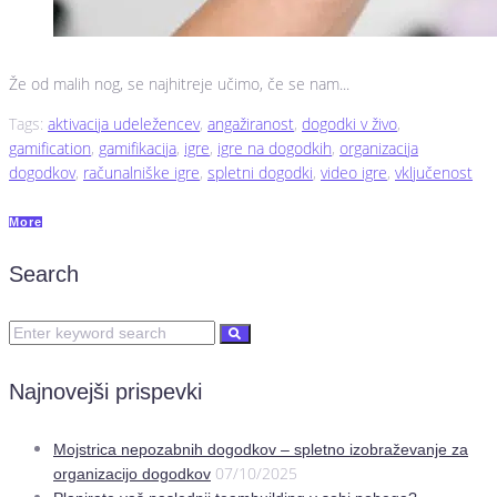
Že od malih nog, se najhitreje učimo, če se nam...
Tags:
aktivacija udeležencev
,
angažiranost
,
dogodki v živo
,
gamification
,
gamifikacija
,
igre
,
igre na dogodkih
,
organizacija
dogodkov
,
računalniške igre
,
spletni dogodki
,
video igre
,
vključenost
More
Search
Najnovejši prispevki
Mojstrica nepozabnih dogodkov – spletno izobraževanje za
07/10/2025
organizacijo dogodkov