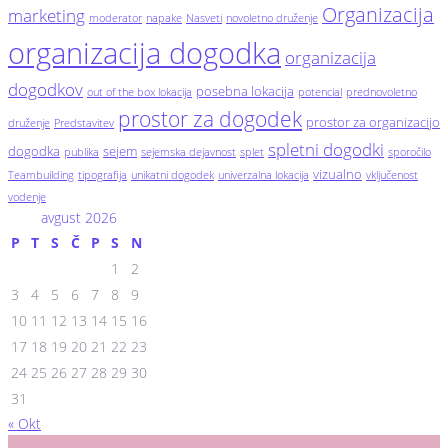
Organizacija
marketing
moderator
napake
Nasveti
novoletno druženje
organizacija dogodka
organizacija
dogodkov
posebna lokacija
out of the box lokacija
potencial
prednovoletno
prostor za dogodek
prostor za organizacijo
druženje
Predstavitev
spletni dogodki
dogodka
sejem
publika
sejemska dejavnost
splet
sporočilo
vizualno
Teambuilding
tipografija
unikatni dogodek
univerzalna lokacija
vključenost
vodenje
avgust 2026
P
T
S
Č
P
S
N
1
2
3
4
5
6
7
8
9
10
11
12
13
14
15
16
17
18
19
20
21
22
23
24
25
26
27
28
29
30
31
« Okt