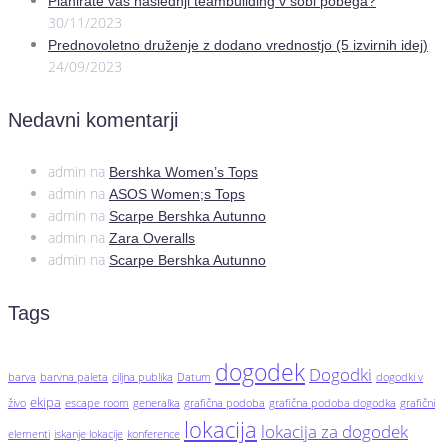
Planirate vaš naslednji teambuilding v sobi pobega?
30/11/2023
Prednovoletno druženje z dodano vrednostjo (5 izvirnih idej)
24/09/2023
Nedavni komentarji
admin
na
Bershka Women’s Tops
admin
na
ASOS Women;s Tops
admin
na
Scarpe Bershka Autunno
admin
na
Zara Overalls
admin
na
Scarpe Bershka Autunno
Tags
dogodek
Dogodki
barva
barvna paleta
ciljna publika
Datum
dogodki v
ekipa
živo
escape room
generalka
grafična podoba
grafična podoba dogodka
grafični
lokacija
lokacija za dogodek
elementi
iskanje lokacije
konference