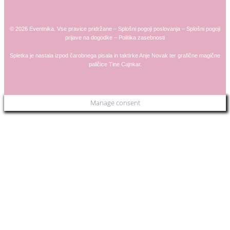
© 2026 Eventnika. Vse pravice pridržane –
Splošni pogoji poslovanja
–
Splošni pogoji
prijave na dogodke
–
Politika zasebnosti
Spletka je nastala izpod čarobnega pisala in taktirke
Anje
Novak
ter grafične magične
paličice
Tine Cajnkar
.
Manage consent