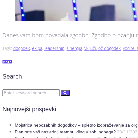
Danes vam bom povedala zgodbo. Zgodbo o ozadju na
Tags:
dogodek
,
ekipa
,
leadership
,
sinergija
,
vključujoč dogodek
,
voditelj
More
Search
Najnovejši prispevki
Mojstrica nepozabnih dogodkov – spletno izobraževanje za org
30/11/202
Planirate vaš naslednji teambuilding v sobi pobega?