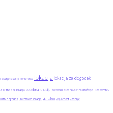
lokacija
lokacija za dogodek
i
iskanje lokacije
konference
posebna lokacija
ut of the box lokacija
potencial
prednovoletno druženje
Predstavitev
vizualno
ikatni dogodek
univerzalna lokacija
vključenost
vodenje