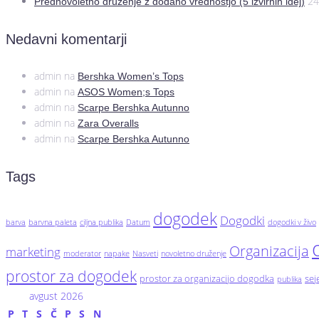
24
Prednovoletno druženje z dodano vrednostjo (5 izvirnih idej)
Nedavni komentarji
admin
na
Bershka Women’s Tops
admin
na
ASOS Women;s Tops
admin
na
Scarpe Bershka Autunno
admin
na
Zara Overalls
admin
na
Scarpe Bershka Autunno
Tags
dogodek
Dogodki
barva
barvna paleta
ciljna publika
Datum
dogodki v živo
Organizacija
marketing
moderator
napake
Nasveti
novoletno druženje
prostor za dogodek
prostor za organizacijo dogodka
se
publika
avgust 2026
P
T
S
Č
P
S
N