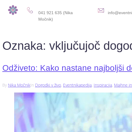
041 921 635 (Nika
info@eventni
Močnik)
Oznaka:
vključujoč dogo
Odživeto: Kako nastane najboljši
By
Nika Močnik
In
Dogodki v živo
,
Eventnikapedija
,
Inspiracija
,
Majhne in 