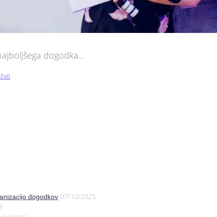
jboljšega dogodka...
stvo
07/10/2025
anizacijo dogodkov
3