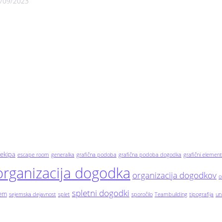
/09/2023
ekipa
escape room
generalka
grafična podoba
grafična podoba dogodka
grafični element
organizacija dogodka
organizacija dogodkov
o
spletni dogodki
jem
sejemska dejavnost
splet
sporočilo
Teambuilding
tipografija
un