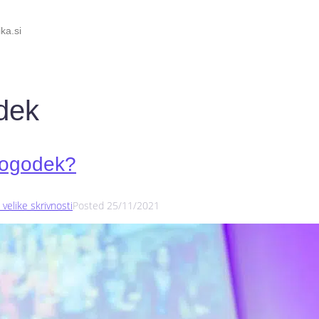
ka.si
dek
 dogodek?
velike skrivnosti
Posted
25/11/2021