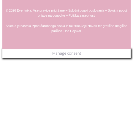
© 2026 Eventnika. Vse pravice pridržane –
Splošni pogoji poslovanja
–
Splošni pogoji
prijave na dogodke
–
Politika zasebnosti
Spletka je nastala izpod čarobnega pisala in taktirke
Anje
Novak
ter grafične magične
paličice
Tine Cajnkar
.
Manage consent