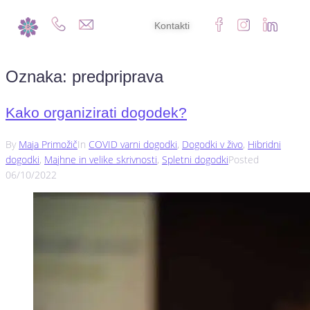
Kontakti
Oznaka:
predpriprava
Kako organizirati dogodek?
By
Maja Primožič
In
COVID varni dogodki
,
Dogodki v živo
,
Hibridni
dogodki
,
Majhne in velike skrivnosti
,
Spletni dogodki
Posted
06/10/2022