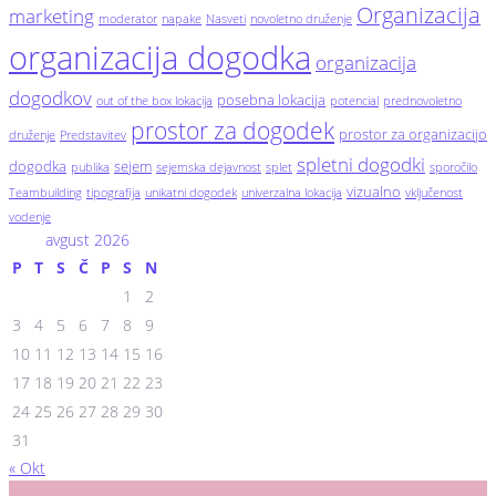
Organizacija
marketing
moderator
napake
Nasveti
novoletno druženje
organizacija dogodka
organizacija
dogodkov
posebna lokacija
out of the box lokacija
potencial
prednovoletno
prostor za dogodek
prostor za organizacijo
druženje
Predstavitev
spletni dogodki
dogodka
sejem
publika
sejemska dejavnost
splet
sporočilo
vizualno
Teambuilding
tipografija
unikatni dogodek
univerzalna lokacija
vključenost
vodenje
avgust 2026
P
T
S
Č
P
S
N
1
2
3
4
5
6
7
8
9
10
11
12
13
14
15
16
17
18
19
20
21
22
23
24
25
26
27
28
29
30
31
« Okt