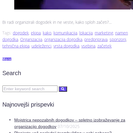
Bi radi organizirali dogodek in ne veste, kako sploh začeti?...
Tags:
dogodek
,
ekipa
,
kako
,
komunikacija
,
lokacija
,
marketing
,
namen
dogodka
,
Organizacija
,
organizacija dogodka
,
predpriprava
,
sponzorji
,
tehnična ekipa
,
udeleženci
,
vrsta dogodka
,
vsebina
,
začetek
More
Search
Najnovejši prispevki
Mojstrica nepozabnih dogodkov – spletno izobraževanje za
07/10/2025
organizacijo dogodkov