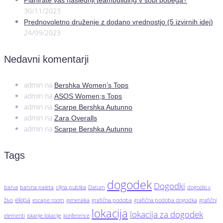
Planirate vaš naslednji teambuilding v sobi pobega?
30/11/2023
Prednovoletno druženje z dodano vrednostjo (5 izvirnih idej)
24/09/2023
Nedavni komentarji
admin
na
Bershka Women’s Tops
admin
na
ASOS Women;s Tops
admin
na
Scarpe Bershka Autunno
admin
na
Zara Overalls
admin
na
Scarpe Bershka Autunno
Tags
dogodek
Dogodki
barva
barvna paleta
ciljna publika
Datum
dogodki v
ekipa
živo
escape room
generalka
grafična podoba
grafična podoba dogodka
grafični
lokacija
lokacija za dogodek
elementi
iskanje lokacije
konference