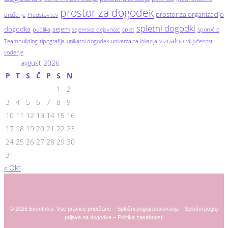
prostor za dogodek
prostor za organizacijo
druženje
Predstavitev
spletni dogodki
dogodka
sejem
publika
sejemska dejavnost
splet
sporočilo
vizualno
Teambuilding
tipografija
unikatni dogodek
univerzalna lokacija
vključenost
vodenje
avgust 2026
P
T
S
Č
P
S
N
1
2
3
4
5
6
7
8
9
10
11
12
13
14
15
16
17
18
19
20
21
22
23
24
25
26
27
28
29
30
31
« Okt
© 2026 Eventnika. Vse pravice pridržane –
Splošni pogoji poslovanja
–
Splošni pogoji
prijave na dogodke
–
Politika zasebnosti