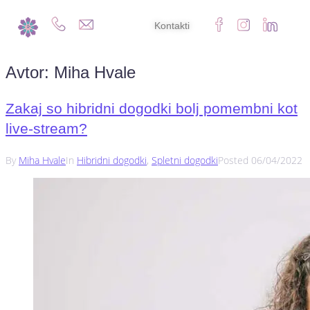
Kontakti
Avtor:
Miha Hvale
Zakaj so hibridni dogodki bolj pomembni kot
live-stream?
By
Miha Hvale
In
Hibridni dogodki
,
Spletni dogodki
Posted
06/04/2022