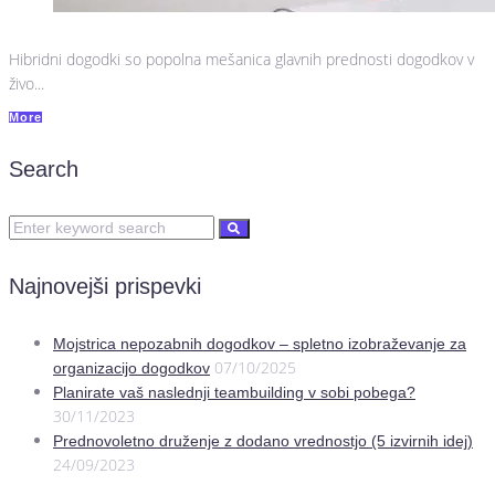
Hibridni dogodki so popolna mešanica glavnih prednosti dogodkov v
živo...
More
Search
Najnovejši prispevki
Mojstrica nepozabnih dogodkov – spletno izobraževanje za
07/10/2025
organizacijo dogodkov
Planirate vaš naslednji teambuilding v sobi pobega?
30/11/2023
Prednovoletno druženje z dodano vrednostjo (5 izvirnih idej)
24/09/2023