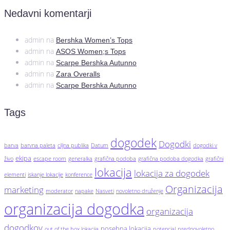
Nedavni komentarji
admin
na
Bershka Women’s Tops
admin
na
ASOS Women;s Tops
admin
na
Scarpe Bershka Autunno
admin
na
Zara Overalls
admin
na
Scarpe Bershka Autunno
Tags
dogodek
Dogodki
barva
barvna paleta
ciljna publika
Datum
dogodki v
ekipa
živo
escape room
generalka
grafična podoba
grafična podoba dogodka
grafični
lokacija
lokacija za dogodek
elementi
iskanje lokacije
konference
Organizacija
marketing
moderator
napake
Nasveti
novoletno druženje
organizacija dogodka
organizacija
dogodkov
posebna lokacija
out of the box lokacija
potencial
prednovoletno