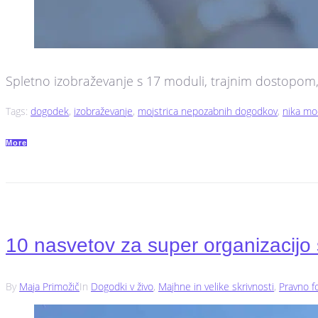
Spletno izobraževanje s 17 moduli, trajnim dostopom,
Tags:
dogodek
,
izobraževanje
,
mojstrica nepozabnih dogodkov
,
nika mo
More
10 nasvetov za super organizacijo
By
Maja Primožič
In
Dogodki v živo
,
Majhne in velike skrivnosti
,
Pravno fo