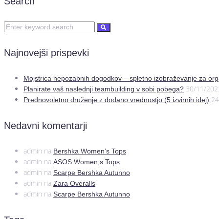
Search
Najnovejši prispevki
Mojstrica nepozabnih dogodkov – spletno izobraževanje za org
30/11/202
Planirate vaš naslednji teambuilding v sobi pobega?
24
Prednovoletno druženje z dodano vrednostjo (5 izvirnih idej)
Nedavni komentarji
admin
na
Bershka Women’s Tops
admin
na
ASOS Women;s Tops
admin
na
Scarpe Bershka Autunno
admin
na
Zara Overalls
admin
na
Scarpe Bershka Autunno