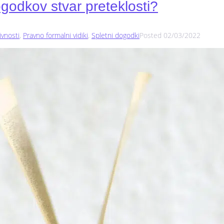
godkov stvar preteklosti?
ivnosti
,
Pravno formalni vidiki
,
Spletni dogodki
Posted
02/03/2022