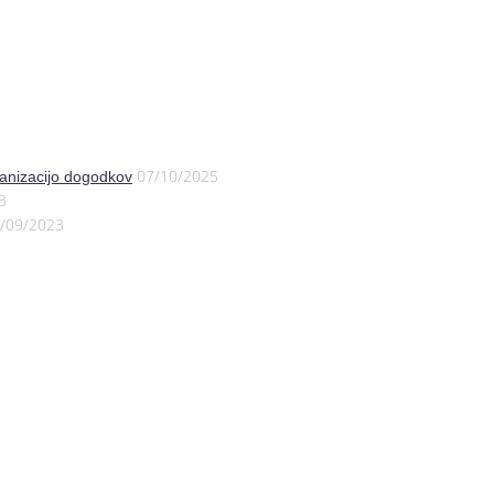
07/10/2025
anizacijo dogodkov
3
/09/2023