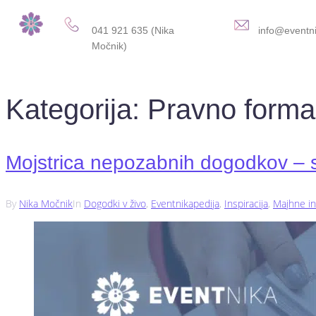
041 921 635 (Nika
info@eventni
Močnik)
Kategorija:
Pravno formal
Mojstrica nepozabnih dogodkov – s
By
Nika Močnik
In
Dogodki v živo
,
Eventnikapedija
,
Inspiracija
,
Majhne in 