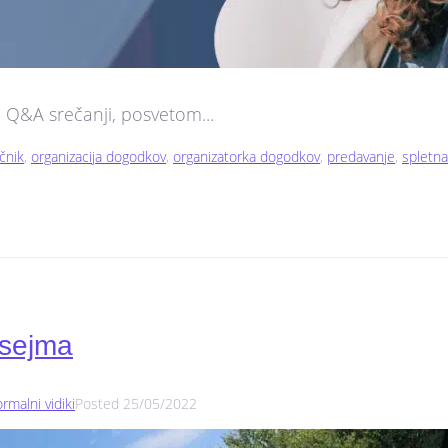
 Q&A srečanji, posvetom...
čnik
,
organizacija dogodkov
,
organizatorka dogodkov
,
predavanje
,
spletn
 sejma
rmalni vidiki
Posted
25/05/2022