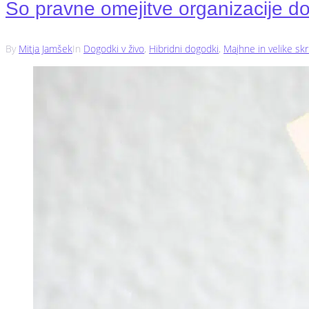
So pravne omejitve organizacije do
By
Mitja Jamšek
In
Dogodki v živo
,
Hibridni dogodki
,
Majhne in velike skr