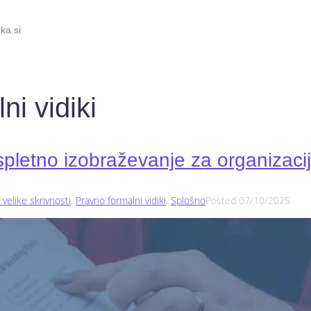
ka.si
ni vidiki
pletno izobraževanje za organizac
velike skrivnosti
,
Pravno formalni vidiki
,
Splošno
Posted
07/10/2025