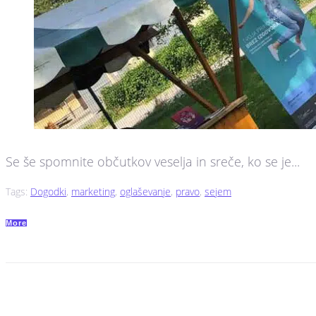
Se še spomnite občutkov veselja in sreče, ko se je...
Tags:
Dogodki
,
marketing
,
oglaševanje
,
pravo
,
sejem
More