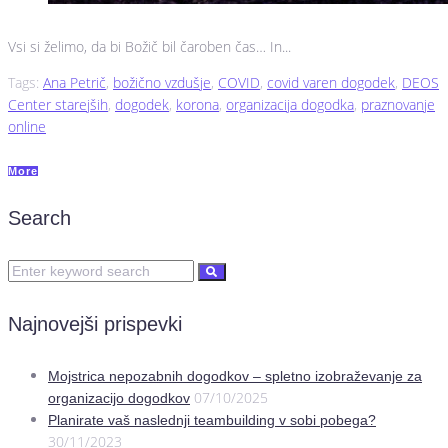
Vsi si želimo, da bi Božič bil čaroben čas… In...
Tags:
Ana Petrič
,
božično vzdušje
,
COVID
,
covid varen dogodek
,
DEOS
Center starejših
,
dogodek
,
korona
,
organizacija dogodka
,
praznovanje
online
More
Search
Najnovejši prispevki
Mojstrica nepozabnih dogodkov – spletno izobraževanje za
07/10/2025
organizacijo dogodkov
Planirate vaš naslednji teambuilding v sobi pobega?
30/11/2023