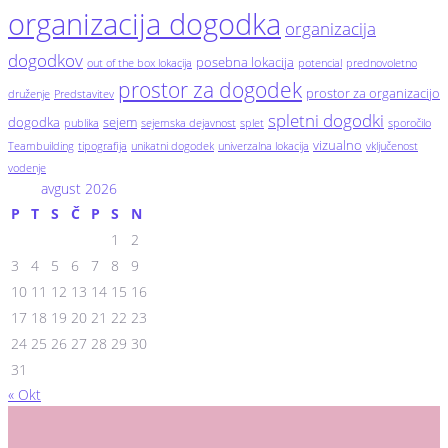
organizacija dogodka
organizacija
dogodkov
posebna lokacija
out of the box lokacija
potencial
prednovoletno
prostor za dogodek
prostor za organizacijo
druženje
Predstavitev
spletni dogodki
dogodka
sejem
publika
sejemska dejavnost
splet
sporočilo
vizualno
Teambuilding
tipografija
unikatni dogodek
univerzalna lokacija
vključenost
vodenje
avgust 2026
P
T
S
Č
P
S
N
1
2
3
4
5
6
7
8
9
10
11
12
13
14
15
16
17
18
19
20
21
22
23
24
25
26
27
28
29
30
31
« Okt