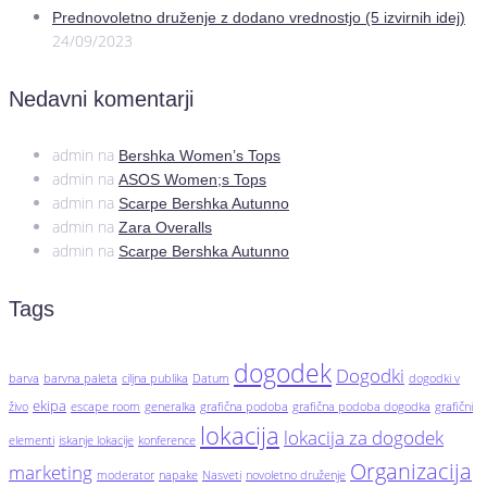
Prednovoletno druženje z dodano vrednostjo (5 izvirnih idej)
24/09/2023
Nedavni komentarji
admin
na
Bershka Women’s Tops
admin
na
ASOS Women;s Tops
admin
na
Scarpe Bershka Autunno
admin
na
Zara Overalls
admin
na
Scarpe Bershka Autunno
Tags
dogodek
Dogodki
barva
barvna paleta
ciljna publika
Datum
dogodki v
ekipa
živo
escape room
generalka
grafična podoba
grafična podoba dogodka
grafični
lokacija
lokacija za dogodek
elementi
iskanje lokacije
konference
Organizacija
marketing
moderator
napake
Nasveti
novoletno druženje