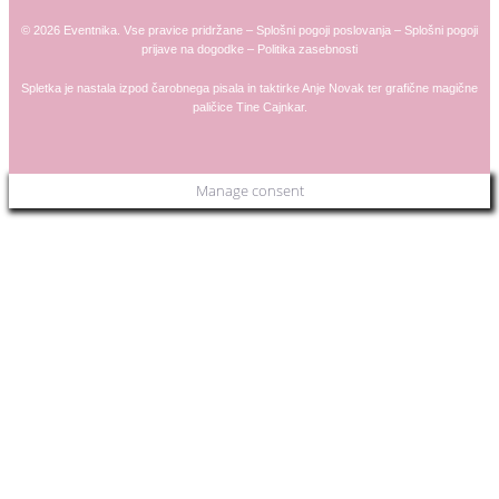
© 2026 Eventnika. Vse pravice pridržane –
Splošni pogoji poslovanja
–
Splošni pogoji
prijave na dogodke
–
Politika zasebnosti
Spletka je nastala izpod čarobnega pisala in taktirke
Anje
Novak
ter grafične magične
paličice
Tine Cajnkar
.
Manage consent