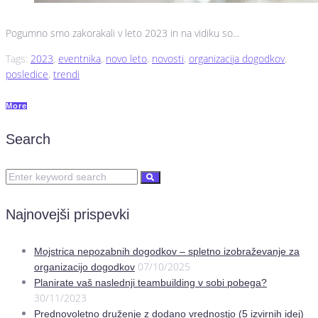
Pogumno smo zakorakali v leto 2023 in na vidiku so...
Tags:
2023
,
eventnika
,
novo leto
,
novosti
,
organizacija dogodkov
,
posledice
,
trendi
More
Search
Najnovejši prispevki
Mojstrica nepozabnih dogodkov – spletno izobraževanje za
07/10/2025
organizacijo dogodkov
Planirate vaš naslednji teambuilding v sobi pobega?
30/11/2023
Prednovoletno druženje z dodano vrednostjo (5 izvirnih idej)