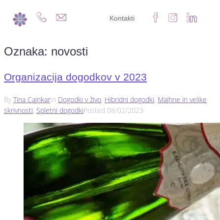
Kontakti
Oznaka:
novosti
Organizacija dogodkov v 2023
By
Tina Cajnkar
In
Dogodki v živo
,
Hibridni dogodki
,
Majhne in velike
skrivnosti
,
Spletni dogodki
Posted
08/02/2023