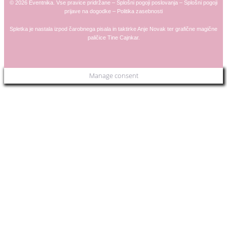
© 2026 Eventnika. Vse pravice pridržane –
Splošni pogoji poslovanja
–
Splošni pogoji
prijave na dogodke
–
Politika zasebnosti
Spletka je nastala izpod čarobnega pisala in taktirke
Anje
Novak
ter grafične magične
paličice
Tine Cajnkar
.
Manage consent