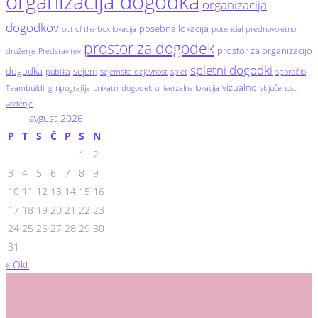
organizacija dogodka
organizacija
dogodkov
posebna lokacija
out of the box lokacija
potencial
prednovoletno
prostor za dogodek
prostor za organizacijo
druženje
Predstavitev
spletni dogodki
dogodka
sejem
publika
sejemska dejavnost
splet
sporočilo
vizualno
Teambuilding
tipografija
unikatni dogodek
univerzalna lokacija
vključenost
vodenje
avgust 2026
P
T
S
Č
P
S
N
1
2
3
4
5
6
7
8
9
10
11
12
13
14
15
16
17
18
19
20
21
22
23
24
25
26
27
28
29
30
31
« Okt