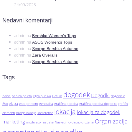
24/09/2023
Nedavni komentarji
admin
na
Bershka Women’s Tops
admin
na
ASOS Women;s Tops
admin
na
Scarpe Bershka Autunno
admin
na
Zara Overalls
admin
na
Scarpe Bershka Autunno
Tags
dogodek
Dogodki
barva
barvna paleta
ciljna publika
Datum
dogodki v
ekipa
živo
escape room
generalka
grafična podoba
grafična podoba dogodka
grafični
lokacija
lokacija za dogodek
elementi
iskanje lokacije
konference
Organizacija
marketing
moderator
napake
Nasveti
novoletno druženje