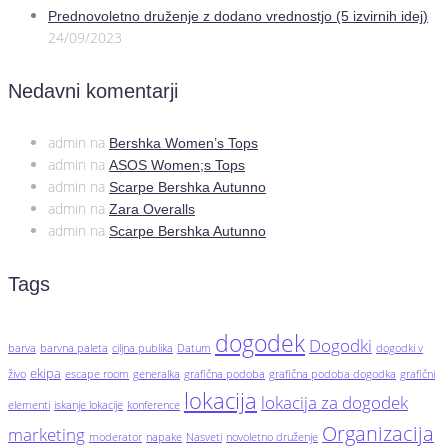
Prednovoletno druženje z dodano vrednostjo (5 izvirnih idej)
24/09/2023
Nedavni komentarji
admin
na
Bershka Women’s Tops
admin
na
ASOS Women;s Tops
admin
na
Scarpe Bershka Autunno
admin
na
Zara Overalls
admin
na
Scarpe Bershka Autunno
Tags
dogodek
Dogodki
barva
barvna paleta
ciljna publika
Datum
dogodki v
ekipa
živo
escape room
generalka
grafična podoba
grafična podoba dogodka
grafični
lokacija
lokacija za dogodek
elementi
iskanje lokacije
konference
Organizacija
marketing
moderator
napake
Nasveti
novoletno druženje