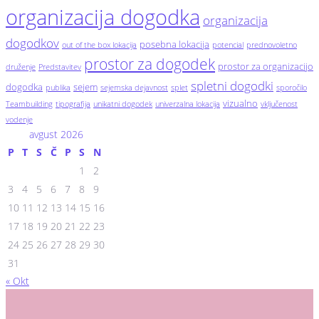
organizacija dogodka
organizacija
dogodkov
posebna lokacija
out of the box lokacija
potencial
prednovoletno
prostor za dogodek
prostor za organizacijo
druženje
Predstavitev
spletni dogodki
dogodka
sejem
publika
sejemska dejavnost
splet
sporočilo
vizualno
Teambuilding
tipografija
unikatni dogodek
univerzalna lokacija
vključenost
vodenje
avgust 2026
P
T
S
Č
P
S
N
1
2
3
4
5
6
7
8
9
10
11
12
13
14
15
16
17
18
19
20
21
22
23
24
25
26
27
28
29
30
31
« Okt