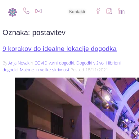
Kontakti
Oznaka:
postavitev
9 korakov do idealne lokacije dogodka
By
Anja Novak
In
COVID varni dogodki
,
Dogodki v živo
,
Hibridni
dogodki
,
Majhne in velike skrivnosti
Posted
18/11/2021