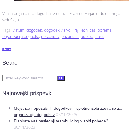
Vsaka organizacija dogodka je usmerjena v ustvarjanje določenega
vzdušja, ki...
Tags:
Datum
,
dogodek
,
dogodek v živo
,
kraj
,
letni čas
,
oprema
,
organizacija dogodka
,
postavitev
,
prizorišče
,
publika
,
tloris
More
Search
Najnovejši prispevki
Mojstrica nepozabnih dogodkov – spletno izobraževanje za
07/10/2025
organizacijo dogodkov
Planirate vaš naslednji teambuilding v sobi pobega?
30/11/2023