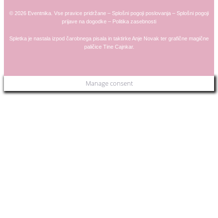
© 2026 Eventnika. Vse pravice pridržane –
Splošni pogoji poslovanja
–
Splošni pogoji
prijave na dogodke
–
Politika zasebnosti
Spletka je nastala izpod čarobnega pisala in taktirke
Anje
Novak
ter grafične magične
paličice
Tine Cajnkar
.
Manage consent