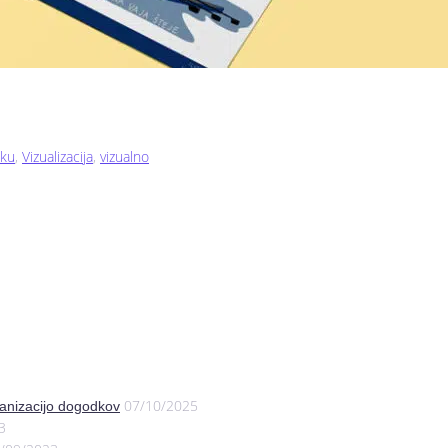
dku
,
Vizualizacija
,
vizualno
07/10/2025
anizacijo dogodkov
3