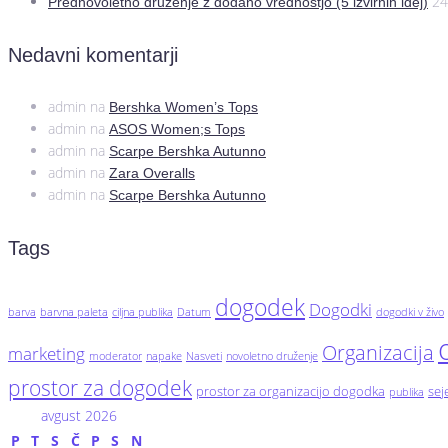
24
Prednovoletno druženje z dodano vrednostjo (5 izvirnih idej)
Nedavni komentarji
admin
na
Bershka Women’s Tops
admin
na
ASOS Women;s Tops
admin
na
Scarpe Bershka Autunno
admin
na
Zara Overalls
admin
na
Scarpe Bershka Autunno
Tags
dogodek
Dogodki
barva
barvna paleta
ciljna publika
Datum
dogodki v živo
Organizacija
marketing
moderator
napake
Nasveti
novoletno druženje
prostor za dogodek
prostor za organizacijo dogodka
se
publika
avgust 2026
P
T
S
Č
P
S
N