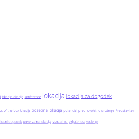
lokacija
lokacija za dogodek
i
iskanje lokacije
konference
posebna lokacija
ut of the box lokacija
potencial
prednovoletno druženje
Predstavitev
vizualno
ikatni dogodek
univerzalna lokacija
vključenost
vodenje