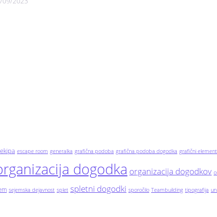
/09/2023
ekipa
escape room
generalka
grafična podoba
grafična podoba dogodka
grafični element
organizacija dogodka
organizacija dogodkov
o
spletni dogodki
jem
sejemska dejavnost
splet
sporočilo
Teambuilding
tipografija
un