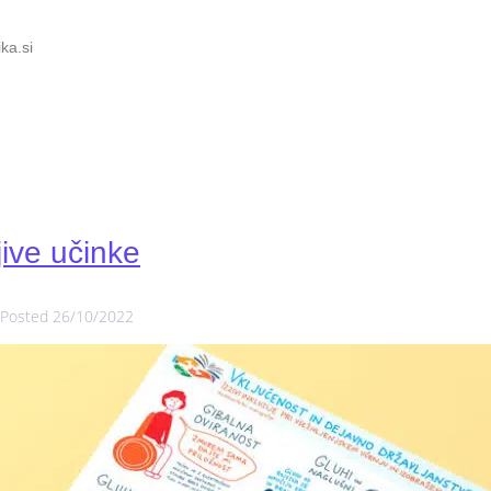
ka.si
ive učinke
Posted
26/10/2022