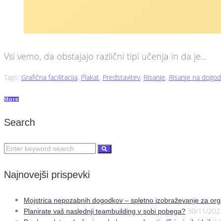
Vsi vemo, da obstajajo različni tipi učenja in da je...
Tags:
Grafična facilitacija
,
Plakat
,
Predstavitev
,
Risanje
,
Risanje na dogo
More
Search
Najnovejši prispevki
Mojstrica nepozabnih dogodkov – spletno izobraževanje za org
30/11/202
Planirate vaš naslednji teambuilding v sobi pobega?