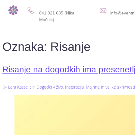
041 921 635 (Nika
info@eventni
Močnik)
Oznaka:
Risanje
Risanje na dogodkih ima presenetlj
By
Lara Kastelic
In
Dogodki v živo
,
Inspiracija
,
Majhne in velike skrivnosti