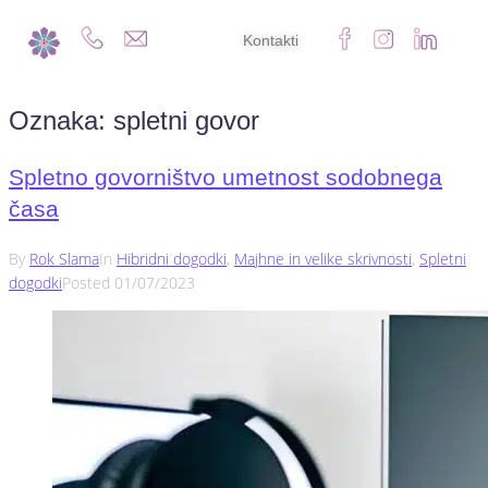
Kontakti
Oznaka:
spletni govor
Spletno govorništvo umetnost sodobnega
časa
By
Rok Slama
In
Hibridni dogodki
,
Majhne in velike skrivnosti
,
Spletni
dogodki
Posted
01/07/2023