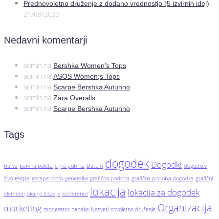
Prednovoletno druženje z dodano vrednostjo (5 izvirnih idej)
24/09/2023
Nedavni komentarji
admin
na
Bershka Women’s Tops
admin
na
ASOS Women;s Tops
admin
na
Scarpe Bershka Autunno
admin
na
Zara Overalls
admin
na
Scarpe Bershka Autunno
Tags
dogodek
Dogodki
barva
barvna paleta
ciljna publika
Datum
dogodki v
ekipa
živo
escape room
generalka
grafična podoba
grafična podoba dogodka
grafični
lokacija
lokacija za dogodek
elementi
iskanje lokacije
konference
Organizacija
marketing
moderator
napake
Nasveti
novoletno druženje