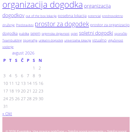
organizacija dogodka
organizacija
dogodkov
posebna lokacija
out of the box lokacija
potencial
prednovoletno
prostor za dogodek
prostor za organizacijo
druženje
Predstavitev
spletni dogodki
dogodka
sejem
publika
sejemska dejavnost
splet
sporočilo
vizualno
Teambuilding
tipografija
unikatni dogodek
univerzalna lokacija
vključenost
vodenje
avgust 2026
P
T
S
Č
P
S
N
1
2
3
4
5
6
7
8
9
10
11
12
13
14
15
16
17
18
19
20
21
22
23
24
25
26
27
28
29
30
31
« Okt
© 2026 Eventnika. Vse pravice pridržane –
Splošni pogoji poslovanja
–
Splošni pogoji