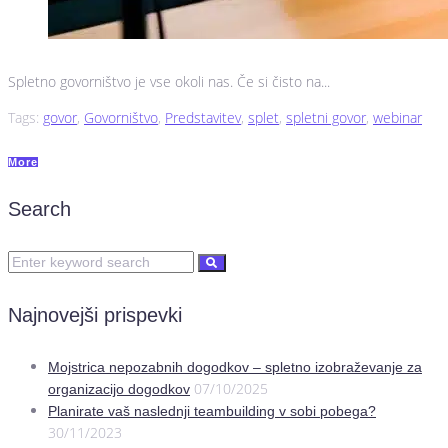
Spletno govorništvo je vse okoli nas. Če si čisto na...
Tags:
govor
,
Govorništvo
,
Predstavitev
,
splet
,
spletni govor
,
webinar
More
Search
Najnovejši prispevki
Mojstrica nepozabnih dogodkov – spletno izobraževanje za
07/10/2025
organizacijo dogodkov
Planirate vaš naslednji teambuilding v sobi pobega?
30/11/2023