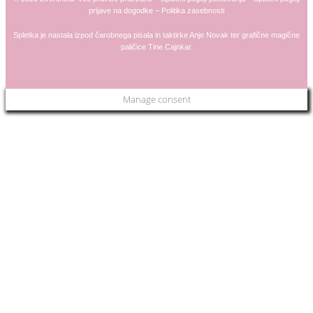
prijave na dogodke
–
Politika zasebnosti
Spletka je nastala izpod čarobnega pisala in taktirke
Anje
Novak
ter grafične magične
paličice
Tine Cajnkar
.
Manage consent