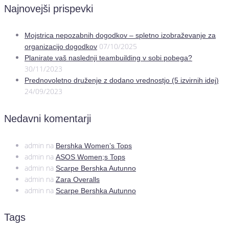
Najnovejši prispevki
Mojstrica nepozabnih dogodkov – spletno izobraževanje za
07/10/2025
organizacijo dogodkov
Planirate vaš naslednji teambuilding v sobi pobega?
30/11/2023
Prednovoletno druženje z dodano vrednostjo (5 izvirnih idej)
24/09/2023
Nedavni komentarji
admin
na
Bershka Women’s Tops
admin
na
ASOS Women;s Tops
admin
na
Scarpe Bershka Autunno
admin
na
Zara Overalls
admin
na
Scarpe Bershka Autunno
Tags