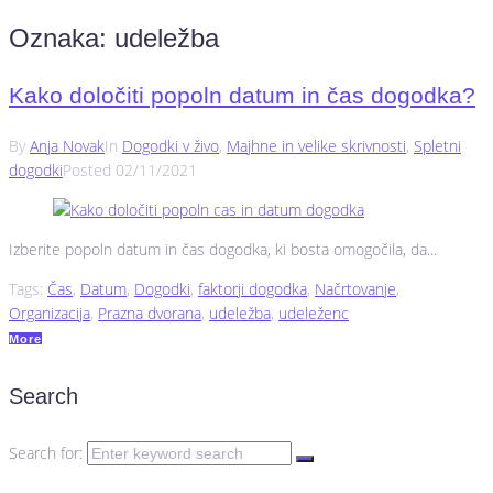
Oznaka:
udeležba
Kako določiti popoln datum in čas dogodka?
By
Anja Novak
In
Dogodki v živo
,
Majhne in velike skrivnosti
,
Spletni
dogodki
Posted
02/11/2021
Izberite popoln datum in čas dogodka, ki bosta omogočila, da...
Tags:
Čas
,
Datum
,
Dogodki
,
faktorji dogodka
,
Načrtovanje
,
Organizacija
,
Prazna dvorana
,
udeležba
,
udeleženc
More
Search
Search for: