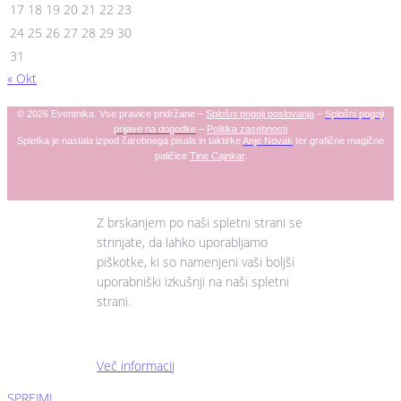
17
18
19
20
21
22
23
24
25
26
27
28
29
30
31
« Okt
© 2026 Eventnika. Vse pravice pridržane –
Splošni pogoji poslovanja
–
Splošni pogoji
prijave na dogodke
–
Politika zasebnosti
Spletka je nastala izpod čarobnega pisala in taktirke
Anje
Novak
ter grafične magične
paličice
Tine Cajnkar
.
Z brskanjem po naši spletni strani se
strinjate, da lahko uporabljamo
piškotke, ki so namenjeni vaši boljši
uporabniški izkušnji na naši spletni
strani.
Več informacij
SPREJMI