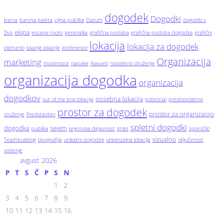
dogodek
Dogodki
barva
barvna paleta
ciljna publika
Datum
dogodki v
ekipa
živo
escape room
generalka
grafična podoba
grafična podoba dogodka
grafični
lokacija
lokacija za dogodek
elementi
iskanje lokacije
konference
Organizacija
marketing
moderator
napake
Nasveti
novoletno druženje
organizacija dogodka
organizacija
dogodkov
posebna lokacija
out of the box lokacija
potencial
prednovoletno
prostor za dogodek
prostor za organizacijo
druženje
Predstavitev
spletni dogodki
dogodka
sejem
publika
sejemska dejavnost
splet
sporočilo
vizualno
Teambuilding
tipografija
unikatni dogodek
univerzalna lokacija
vključenost
vodenje
avgust 2026
P
T
S
Č
P
S
N
1
2
3
4
5
6
7
8
9
10
11
12
13
14
15
16