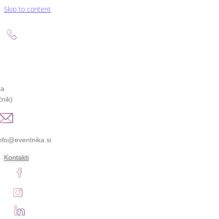
Skip to content
ka
nik)
nfo@eventnika.si
Kontakti