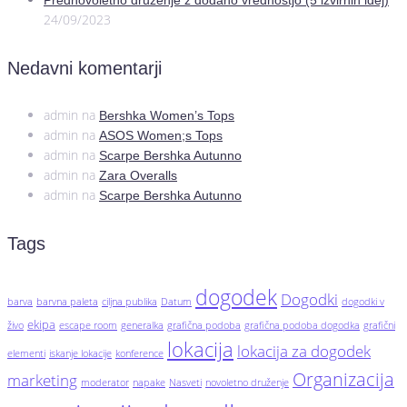
Prednovoletno druženje z dodano vrednostjo (5 izvirnih idej)
24/09/2023
Nedavni komentarji
admin
na
Bershka Women’s Tops
admin
na
ASOS Women;s Tops
admin
na
Scarpe Bershka Autunno
admin
na
Zara Overalls
admin
na
Scarpe Bershka Autunno
Tags
dogodek
Dogodki
barva
barvna paleta
ciljna publika
Datum
dogodki v
ekipa
živo
escape room
generalka
grafična podoba
grafična podoba dogodka
grafični
lokacija
lokacija za dogodek
elementi
iskanje lokacije
konference
Organizacija
marketing
moderator
napake
Nasveti
novoletno druženje