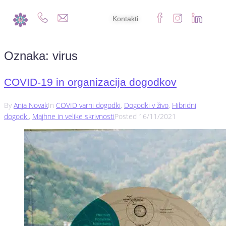
Kontakti
Oznaka:
virus
COVID-19 in organizacija dogodkov
By
Anja Novak
In
COVID varni dogodki
,
Dogodki v živo
,
Hibridni
dogodki
,
Majhne in velike skrivnosti
Posted
16/11/2021