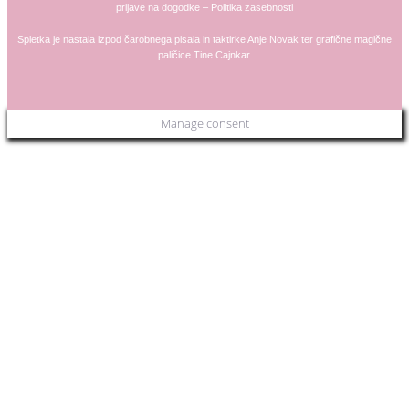
prijave na dogodke
–
Politika zasebnosti
Spletka je nastala izpod čarobnega pisala in taktirke
Anje
Novak
ter grafične magične
paličice
Tine Cajnkar
.
Manage consent