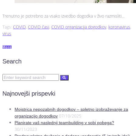
Trenutno je potrebno za vsako izvedbo dogodka v živo razmisliti...
Tags:
COVID
,
COVID časi
,
COVID organizacija dogodkov
,
koronavirus
,
virus
More
Search
Najnovejši prispevki
Mojstrica nepozabnih dogodkov – spletno izobraževanje za
07/10/2025
organizacijo dogodkov
Planirate vaš naslednji teambuilding v sobi pobega?
30/11/2023