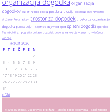
organizacija dogodka
organizacija
dogodkov
posebna lokacija
out of the box lokacija
potencial
prednovoletno
prostor za dogodek
prostor za organizacijo
druženje
Predstavitev
spletni dogodki
dogodka
sejem
publika
sejemska dejavnost
splet
sporočilo
vizualno
Teambuilding
tipografija
unikatni dogodek
univerzalna lokacija
vključenost
vodenje
avgust 2026
P
T
S
Č
P
S
N
1
2
3
4
5
6
7
8
9
10
11
12
13
14
15
16
17
18
19
20
21
22
23
24
25
26
27
28
29
30
31
« Okt
© 2026 Eventnika. Vse pravice pridržane –
Splošni pogoji poslovanja
–
Splošni pogoji