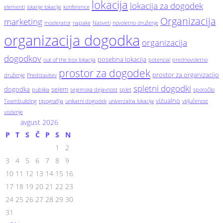
lokacija
lokacija za dogodek
elementi
iskanje lokacije
konference
Organizacija
marketing
moderator
napake
Nasveti
novoletno druženje
organizacija dogodka
organizacija
dogodkov
posebna lokacija
out of the box lokacija
potencial
prednovoletno
prostor za dogodek
prostor za organizacijo
druženje
Predstavitev
spletni dogodki
dogodka
sejem
publika
sejemska dejavnost
splet
sporočilo
vizualno
Teambuilding
tipografija
unikatni dogodek
univerzalna lokacija
vključenost
vodenje
avgust 2026
P
T
S
Č
P
S
N
1
2
3
4
5
6
7
8
9
10
11
12
13
14
15
16
17
18
19
20
21
22
23
24
25
26
27
28
29
30
31