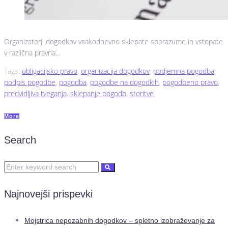
Organizatorji dogodkov vsakodnevno sklepate sporazume in vstopate
v različna pravna...
Tags:
obligacijsko pravo
,
organizacija dogodkov
,
podjemna pogodba
,
podpis pogodbe
,
pogodba
,
pogodbe na dogodkih
,
pogodbeno pravo
,
predvidljiva tveganja
,
sklepanje pogodb
,
storitve
More
Search
Najnovejši prispevki
Mojstrica nepozabnih dogodkov – spletno izobraževanje za