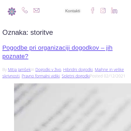
Kontakti
Oznaka:
storitve
Pogodbe pri organizaciji dogodkov – jih
poznate?
By
Mitja Jamšek
In
Dogodki v živo
,
Hibridni dogodki
,
Majhne in velike
skrivnosti
,
Pravno formalni vidiki
,
Spletni dogodki
Posted
02/12/2021