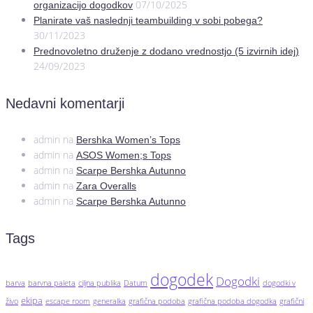
07/10/2025
organizacijo dogodkov
Planirate vaš naslednji teambuilding v sobi pobega?
30/11/2023
Prednovoletno druženje z dodano vrednostjo (5 izvirnih idej)
24/09/2023
Nedavni komentarji
admin
na
Bershka Women’s Tops
admin
na
ASOS Women;s Tops
admin
na
Scarpe Bershka Autunno
admin
na
Zara Overalls
admin
na
Scarpe Bershka Autunno
Tags
dogodek
Dogodki
barva
barvna paleta
ciljna publika
Datum
dogodki v
ekipa
živo
escape room
generalka
grafična podoba
grafična podoba dogodka
grafični