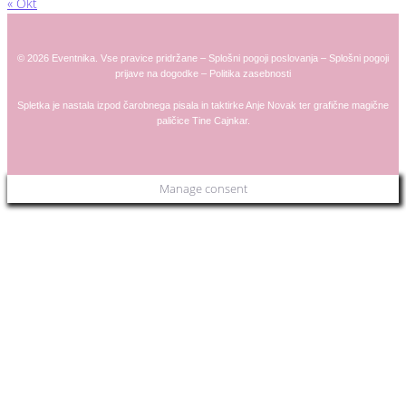
« Okt
© 2026 Eventnika. Vse pravice pridržane –
Splošni pogoji poslovanja
–
Splošni pogoji
prijave na dogodke
–
Politika zasebnosti
Spletka je nastala izpod čarobnega pisala in taktirke
Anje
Novak
ter grafične magične
paličice
Tine Cajnkar
.
Manage consent