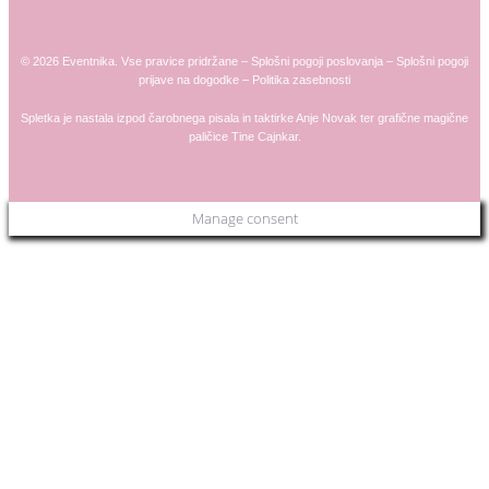
© 2026 Eventnika. Vse pravice pridržane –
Splošni pogoji poslovanja
–
Splošni pogoji
prijave na dogodke
–
Politika zasebnosti
Spletka je nastala izpod čarobnega pisala in taktirke
Anje
Novak
ter grafične magične
paličice
Tine Cajnkar
.
Manage consent