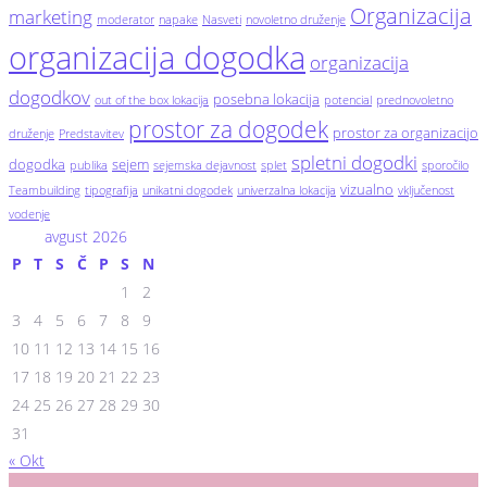
Organizacija
marketing
moderator
napake
Nasveti
novoletno druženje
organizacija dogodka
organizacija
dogodkov
posebna lokacija
out of the box lokacija
potencial
prednovoletno
prostor za dogodek
prostor za organizacijo
druženje
Predstavitev
spletni dogodki
dogodka
sejem
publika
sejemska dejavnost
splet
sporočilo
vizualno
Teambuilding
tipografija
unikatni dogodek
univerzalna lokacija
vključenost
vodenje
avgust 2026
P
T
S
Č
P
S
N
1
2
3
4
5
6
7
8
9
10
11
12
13
14
15
16
17
18
19
20
21
22
23
24
25
26
27
28
29
30
31
« Okt