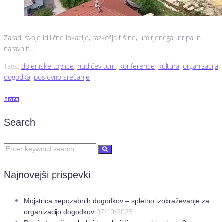
Zaradi svoje idilične lokacije, razkošja tišine, umirjenega utripa in
naravnih...
Tags:
dolenjske toplice
,
hudičev turn
,
konference
,
kultura
,
organizacija
dogodka
,
poslovno srečanje
More
Search
Najnovejši prispevki
Mojstrica nepozabnih dogodkov – spletno izobraževanje za
07/10/2025
organizacijo dogodkov