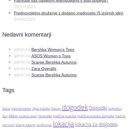
Planirate vaš naslednji teambuilding v sobi pobega?
30/11/2023
Prednovoletno druženje z dodano vrednostjo (5 izvirnih idej)
24/09/2023
Nedavni komentarji
admin
na
Bershka Women’s Tops
admin
na
ASOS Women;s Tops
admin
na
Scarpe Bershka Autunno
admin
na
Zara Overalls
admin
na
Scarpe Bershka Autunno
Tags
dogodek
Dogodki
barva
barvna paleta
ciljna publika
Datum
dogodki v
ekipa
živo
escape room
generalka
grafična podoba
grafična podoba dogodka
grafični
lokacija
lokacija za dogodek
elementi
iskanje lokacije
konference