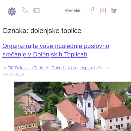
Kontakti
Oznaka:
dolenjske toplice
Organizirajte vaše naslednje poslovno
srečanje v Dolenjskih Toplicah
By
TIC Dolenjske Toplice
In
Dogodki v živo
,
Inspiracija
Posted
19/07/2023