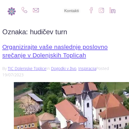
Kontakti
Oznaka:
hudičev turn
Organizirajte vaše naslednje poslovno
srečanje v Dolenjskih Toplicah
By
TIC Dolenjske Toplice
In
Dogodki v živo
,
Inspiracija
Posted
19/07/2023