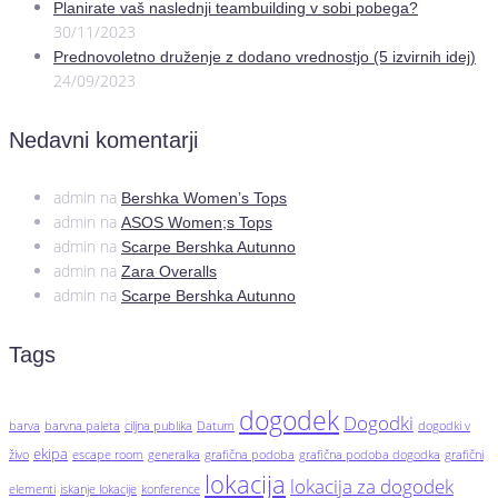
Planirate vaš naslednji teambuilding v sobi pobega?
30/11/2023
Prednovoletno druženje z dodano vrednostjo (5 izvirnih idej)
24/09/2023
Nedavni komentarji
admin
na
Bershka Women’s Tops
admin
na
ASOS Women;s Tops
admin
na
Scarpe Bershka Autunno
admin
na
Zara Overalls
admin
na
Scarpe Bershka Autunno
Tags
dogodek
Dogodki
barva
barvna paleta
ciljna publika
Datum
dogodki v
ekipa
živo
escape room
generalka
grafična podoba
grafična podoba dogodka
grafični
lokacija
lokacija za dogodek
elementi
iskanje lokacije
konference