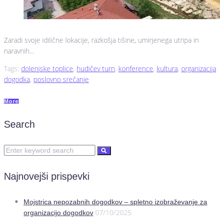
Zaradi svoje idilične lokacije, razkošja tišine, umirjenega utripa in
naravnih...
Tags:
dolenjske toplice
,
hudičev turn
,
konference
,
kultura
,
organizacija
dogodka
,
poslovno srečanje
More
Search
Najnovejši prispevki
Mojstrica nepozabnih dogodkov – spletno izobraževanje za
07/10/2025
organizacijo dogodkov