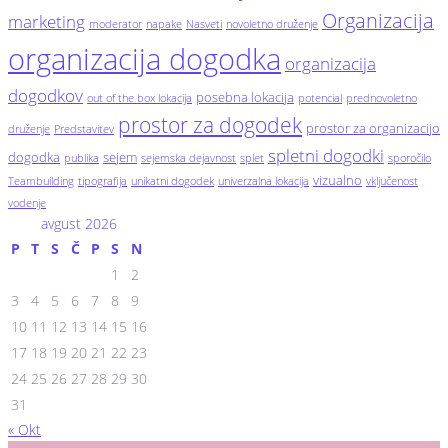
Organizacija
marketing
moderator
napake
Nasveti
novoletno druženje
organizacija dogodka
organizacija
dogodkov
posebna lokacija
out of the box lokacija
potencial
prednovoletno
prostor za dogodek
prostor za organizacijo
druženje
Predstavitev
spletni dogodki
dogodka
sejem
publika
sejemska dejavnost
splet
sporočilo
vizualno
Teambuilding
tipografija
unikatni dogodek
univerzalna lokacija
vključenost
vodenje
avgust 2026
P
T
S
Č
P
S
N
1
2
3
4
5
6
7
8
9
10
11
12
13
14
15
16
17
18
19
20
21
22
23
24
25
26
27
28
29
30
31
« Okt