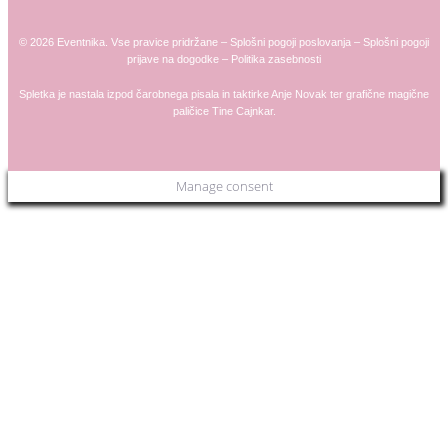
© 2026 Eventnika. Vse pravice pridržane –
Splošni pogoji poslovanja
–
Splošni pogoji
prijave na dogodke
–
Politika zasebnosti
Spletka je nastala izpod čarobnega pisala in taktirke
Anje
Novak
ter grafične magične
paličice
Tine Cajnkar
.
Manage consent