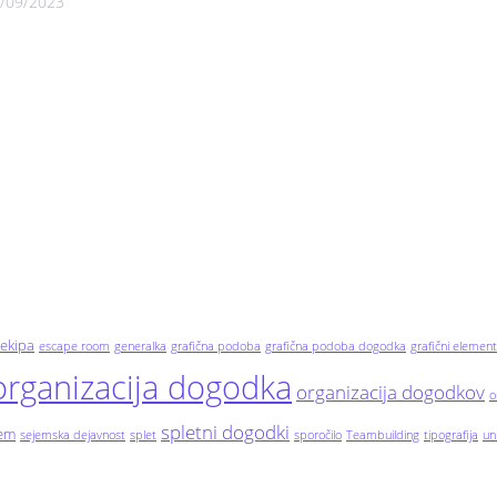
/09/2023
ekipa
escape room
generalka
grafična podoba
grafična podoba dogodka
grafični element
organizacija dogodka
organizacija dogodkov
o
spletni dogodki
jem
sejemska dejavnost
splet
sporočilo
Teambuilding
tipografija
un