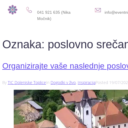
041 921 635 (Nika
info@eventni
Močnik)
Oznaka:
poslovno sreča
Organizirajte vaše naslednje poslo
By
TIC Dolenjske Toplice
In
Dogodki v živo
,
Inspiracija
Posted
19/07/20