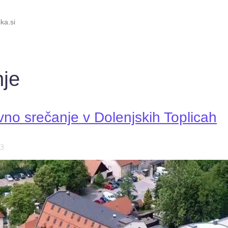
ka.si
nje
vno srečanje v Dolenjskih Toplicah
23