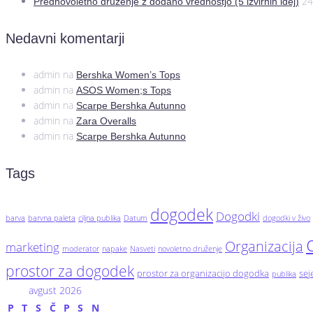
24
Prednovoletno druženje z dodano vrednostjo (5 izvirnih idej)
Nedavni komentarji
admin
na
Bershka Women’s Tops
admin
na
ASOS Women;s Tops
admin
na
Scarpe Bershka Autunno
admin
na
Zara Overalls
admin
na
Scarpe Bershka Autunno
Tags
dogodek
Dogodki
barva
barvna paleta
ciljna publika
Datum
dogodki v živo
Organizacija
marketing
moderator
napake
Nasveti
novoletno druženje
prostor za dogodek
prostor za organizacijo dogodka
se
publika
avgust 2026
P
T
S
Č
P
S
N