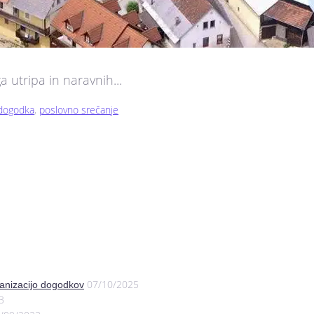
a utripa in naravnih...
 dogodka
,
poslovno srečanje
07/10/2025
anizacijo dogodkov
3