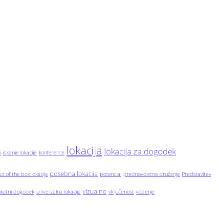
lokacija
lokacija za dogodek
i
iskanje lokacije
konference
posebna lokacija
ut of the box lokacija
potencial
prednovoletno druženje
Predstavitev
vizualno
ikatni dogodek
univerzalna lokacija
vključenost
vodenje