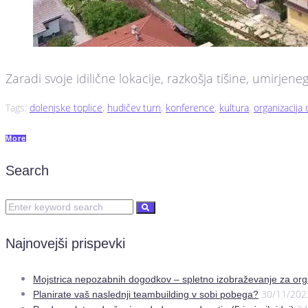
Zaradi svoje idilične lokacije, razkošja tišine, umirjeneg
Tags:
dolenjske toplice
,
hudičev turn
,
konference
,
kultura
,
organizacija
More
Search
Najnovejši prispevki
Mojstrica nepozabnih dogodkov – spletno izobraževanje za org
30/11/202
Planirate vaš naslednji teambuilding v sobi pobega?