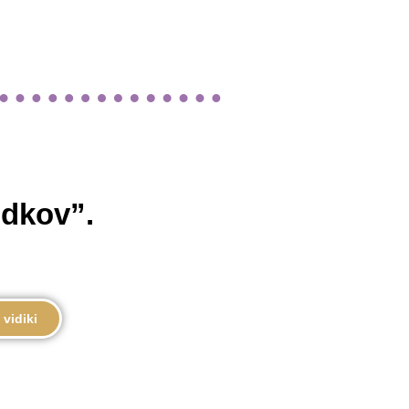
odkov”.
 vidiki