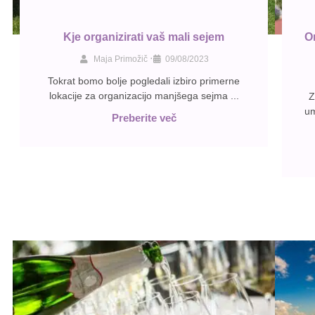
Kje organizirati vaš mali sejem
O
•
Maja Primožič
09/08/2023
Tokrat bomo bolje pogledali izbiro primerne
lokacije za organizacijo manjšega sejma ...
Z
um
Preberite več