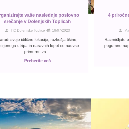
rganizirajte vaše naslednje poslovno
4 priročn
srečanje v Dolenjskih Toplicah
•
TIC Dolenjske Toplice
19/07/2023
Ma
aradi svoje idilične lokacije, razkošja tišine,
Razmišljate o
irjenega utripa in naravnih lepot so nadvse
pogumno napr
primerne za ...
Preberite več