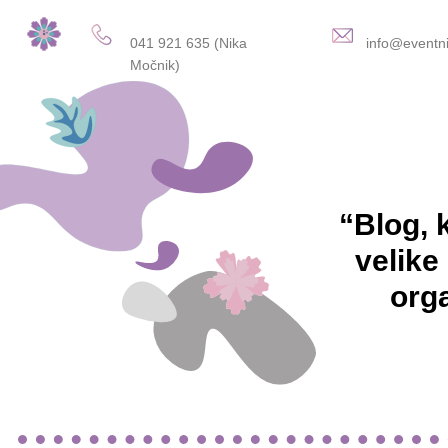
041 921 635 (Nika
info@eventni
Močnik)
“Blog, 
velike
org