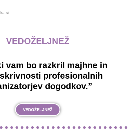
ka.si
VEDOŽELJNEŽ
ki vam bo razkril majhne in
 skrivnosti profesionalnih
anizatorjev dogodkov.”
VEDOŽELJNEŽ