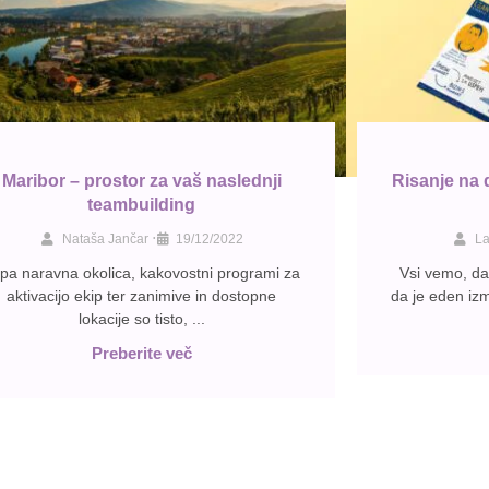
Maribor – prostor za vaš naslednji
Risanje na 
teambuilding
•
Nataša Jančar
19/12/2022
La
pa naravna okolica, kakovostni programi za
Vsi vemo, da 
aktivacijo ekip ter zanimive in dostopne
da je eden izm
lokacije so tisto, ...
Preberite več