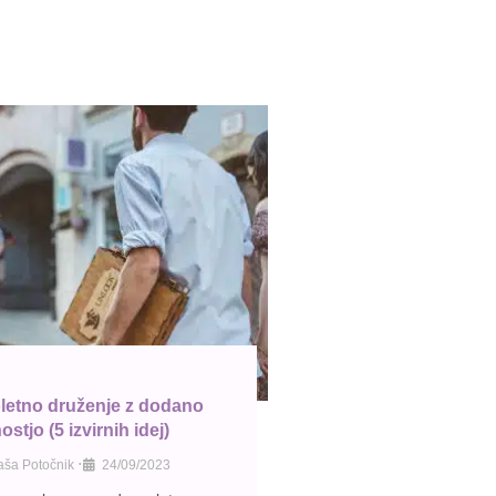
letno druženje z dodano
stjo (5 izvirnih idej)
•
aša Potočnik
24/09/2023