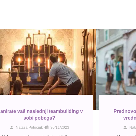
lanirate vaš naslednji teambuilding v
Prednovo
sobi pobega?
vredno
•
Nataša Potočnik
30/11/2023
Nat