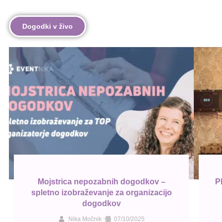
Dogodki v živo
Mojstrica nepozabnih dogodkov –
P
spletno izobraževanje za organizacijo
dogodkov
•
Nika Močnik
07/10/2025