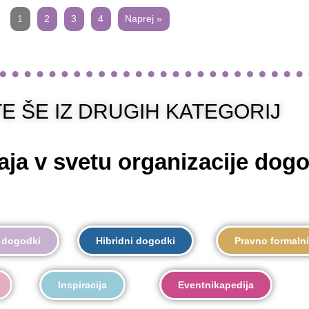
1
2
3
4
Naprej »
E ŠE IZ DRUGIH KATEGORIJ
aja v svetu organizacije dog
 dogodki
Hibridni dogodki
Pravno formalni
Inspiracija
Eventnikapedija